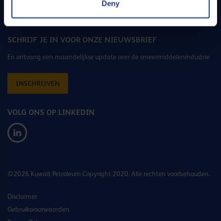
Deny
E-mail
SCHRIJF JE IN VOOR ONZE NIEUWSBRIEF
En ontvang een maandelijkse update over de smeermiddelenindustrie
INSCHRIJVEN
VOLG ONS OP LINKEDIN
©2026 Kuwait Petroleum Copyright 2020. Alle rechten voorbehouden.
Disclaimer
Gebruiksvoorwaarden