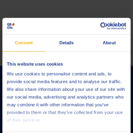
Blending Plant Antwerp:
Petroleumkaai 7
B-2020 Antwerpen
Consent
Details
About
Tel.+32 (0)3 247 38 11
Fax +32 (0)3 216 03 42
This website uses cookies
We use cookies to personalise content and ads, to
provide social media features and to analyse our traffic.
We also share information about your use of our site with
Q8Oils is uw smeermiddelen- en vettenleverancier bij uitstek. Dankzij
our social media, advertising and analytics partners who
onze eigen R&D laboratoria en state-of-the-art mengfabrieken, bieden
may combine it with other information that you’ve
wij producten op maat van de klant, die beantwoorden aan de noden
provided to them or that they’ve collected from your use
van elke toepassing.
of their services.
SECTOR