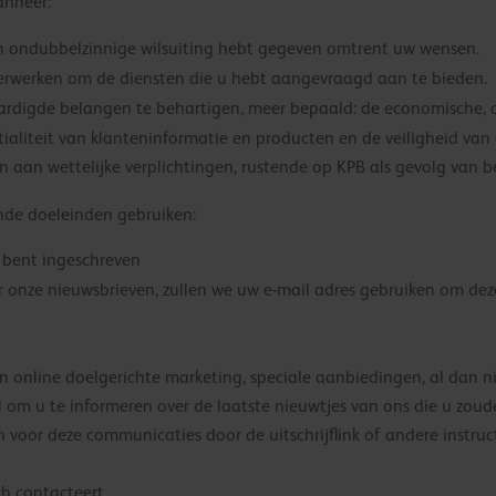
anneer:
 en ondubbelzinnige wilsuiting hebt gegeven omtrent uw wensen.
erwerken om de diensten die u hebt aangevraagd aan te bieden.
ardigde belangen te behartigen, meer bepaald: de economische, 
ntialiteit van klanteninformatie en producten en de veiligheid van d
n aan wettelijke verplichtingen, rustende op KPB als gevolg van 
nde doeleinden gebruiken:
 bent ingeschreven
or onze nieuwsbrieven, zullen we uw e-mail adres gebruiken om d
en online doelgerichte marketing, speciale aanbiedingen, al dan n
m u te informeren over de laatste nieuwtjes van ons die u zouden
en voor deze communicaties door de uitschrijflink of andere instr
ch contacteert