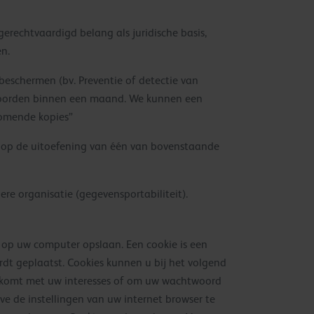
gerechtvaardigd belang als juridische basis,
n.
beschermen (bv. Preventie of detectie van
ntwoorden binnen een maand. We kunnen een
komende kopies”
d op de uitoefening van één van bovenstaande
re organisatie (gegevensportabiliteit).
op uw computer opslaan. Een cookie is een
dt geplaatst. Cookies kunnen u bij het volgend
nkomt met uw interesses of om uw wachtwoord
eve de instellingen van uw internet browser te