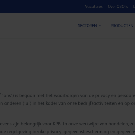
Vacatures
Over Q8Oils
L
KOSTE
SECTOREN
PRODUCTEN
of ‘ons’) is begaan met het waarborgen van de privacy en persoo
 en anderen (‘u’) in het kader van onze bedrijfsactiviteiten en op
vens zijn belangrijk voor KPB. In onze werkwijze van handelen, z
e regelgeving inzake privacy, gegevensbescherming en gegevensbev