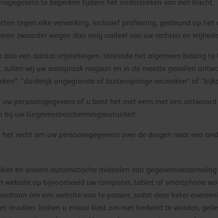
nsgegevens te beperken tijdens het onderzoeken van een klacht.
ten tegen elke verwerking, inclusief profilering, gesteund op het 
voeren zwaarder wegen dan enig nadeel van uw rechten en vrijhede
aan een aantal vrijstellingen, teneinde het algemeen belang te 
ent, zullen wij uw aanspraak nagaan en in de meeste gevallen a
oeken”, “duidelijk ongegronde of buitensporige verzoeken” of “bij
an uw persoonsgegevens of u bent het niet eens met ons antwoor
en bij uw Gegevensbeschermingsautoriteit.
r het recht om uw persoonsgegevens over de dragen naar een ande
okies en andere automatische middelen van gegevensverzameling 
en website op bijvoorbeeld uw computer, tablet of smartphone wor
oestaan om een website aan te passen, zodat deze beter overee
et invullen. Indien u ervoor kiest om niet herkend te worden, geli