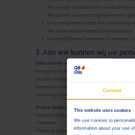
Wij moeten bovenstaande noodzakelijke p
Wij kunnen uw persoonsgegevens ook gebr
U te contacteren inzake een aanbieding of
van onder klanten beter kunnen verstaan.
Uw bedrijfsbehoeften beter te verstaan, a
3. Aan wie kunnen wij uw per
Delen binnen de groep
Aangezien de Kuwait Petroleum Group van venoo
worden overgedragen buiten de Europese Economi
Dergelijke overdrachten worden gedekt door een
Consent
persoonsgegevens een passend en consistent be
Andere derde partijen
This website uses cookies
Uw persoonsgegevens mag voor marketingdoele
We use cookies to personalis
– Resellers
information about your use of
– Mailing agentschap