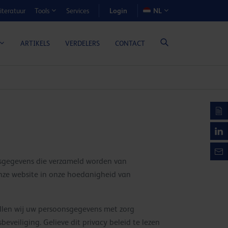
Login
iteratuur
Services
NL
Tools
N-VOORDEELCALCULATOR
ARTIKELS
VERDELERS
CONTACT
nsgegevens die verzameld worden van
 onze website in onze hoedanigheid van
ullen wij uw persoonsgegevens met zorg
eiliging. Gelieve dit privacy beleid te lezen