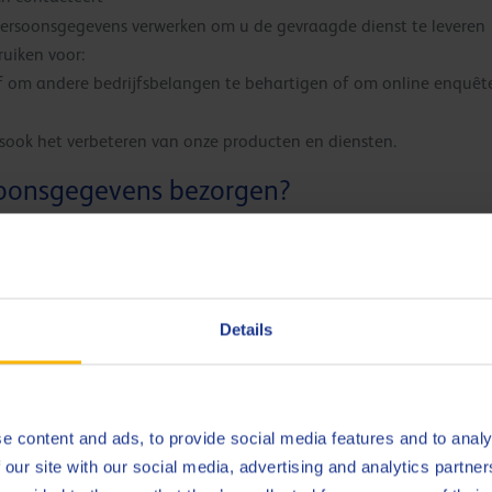
ersoonsgegevens verwerken om u de gevraagde dienst te leveren
uiken voor:
 om andere bedrijfsbelangen te behartigen of om online enquêtes
lsook het verbeteren van onze producten en diensten.
soonsgegevens bezorgen?
tschappen ook buiten de Europese Economische Ruimte actief zij
sche Ruimte. Deze en alle andere overdrachten zullen veilig en e
 intragroepovereenkomst die specifieke contractuele beschermin
Details
schermingsniveau krijgen, ongeacht waar deze wordt overgedrag
inden gedeeld worden met:
e content and ads, to provide social media features and to analy
 our site with our social media, advertising and analytics partn