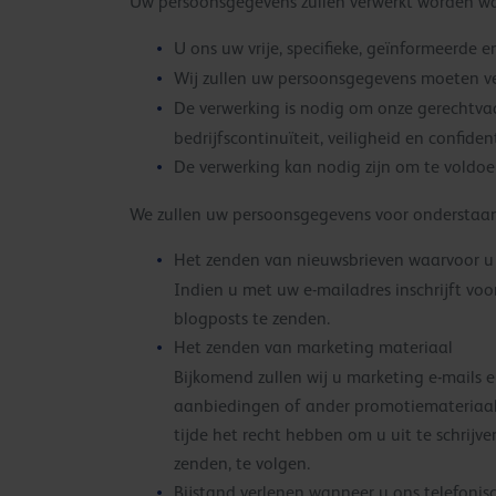
Uw persoonsgegevens zullen verwerkt worden w
U ons uw vrije, specifieke, geïnformeerde
Wij zullen uw persoonsgegevens moeten v
De verwerking is nodig om onze gerechtva
bedrijfscontinuïteit, veiligheid en confide
De verwerking kan nodig zijn om te voldoe
We zullen uw persoonsgegevens voor onderstaa
Het zenden van nieuwsbrieven waarvoor u
Indien u met uw e-mailadres inschrijft vo
blogposts te zenden.
Het zenden van marketing materiaal
Bijkomend zullen wij u marketing e-mails 
aanbiedingen of ander promotiemateriaal o
tijde het recht hebben om u uit te schrijv
zenden, te volgen.
Bijstand verlenen wanneer u ons telefonis