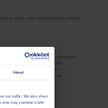
 uit te voeren, zodat wij de wensen en profielen
n, kan de informatie die u aan ons doorgeeft
nkel onder ons toezicht plaatsvinden.
g biedt om ervoor te zorgen dat uw
About
en binnen de Kuwait Petroleum Group.
se our traffic. We also share
ers who may combine it with