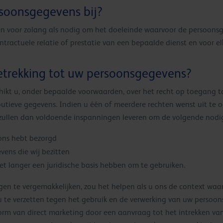
rsoonsgegevens bij?
voor zolang als nodig om het doeleinde waarvoor de persoonsgeg
ontractuele relatie of prestatie van een bepaalde dienst en voor el
betrekking tot uw persoonsgegevens?
kt u, onder bepaalde voorwaarden, over het recht op toegang to
foutieve gegevens. Indien u één of meerdere rechten wenst uit te 
j zullen dan voldoende inspanningen leveren om de volgende nod
ons hebt bezorgd
vens die wij bezitten
et langer een juridische basis hebben om te gebruiken.
gen te vergemakkelijken, zou het helpen als u ons de context wa
 te verzetten tegen het gebruik en de verwerking van uw persoo
rm van direct marketing door een aanvraag tot het intrekken van