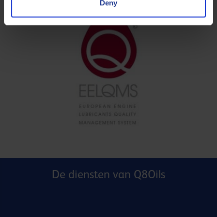
Deny
De diensten van Q8Oils