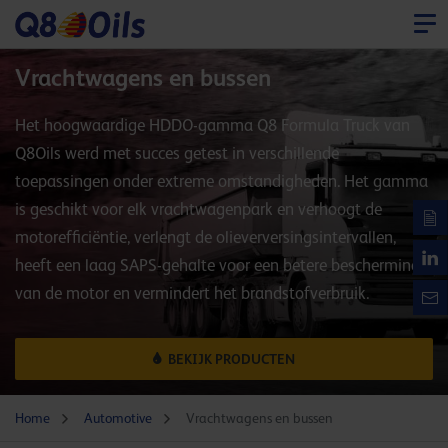
Vrachtwagens en bussen
Het hoogwaardige HDDO-gamma Q8 Formula Truck van
Q8Oils werd met succes getest in verschillende
toepassingen onder extreme omstandigheden. Het gamma
is geschikt voor elk vrachtwagenpark en verhoogt de
motorefficiëntie, verlengt de olieverversingsintervallen,
heeft een laag SAPS-gehalte voor een betere bescherming
van de motor en vermindert het brandstofverbruik.
BEKIJK PRODUCTEN
Home
Automotive
Vrachtwagens en bussen