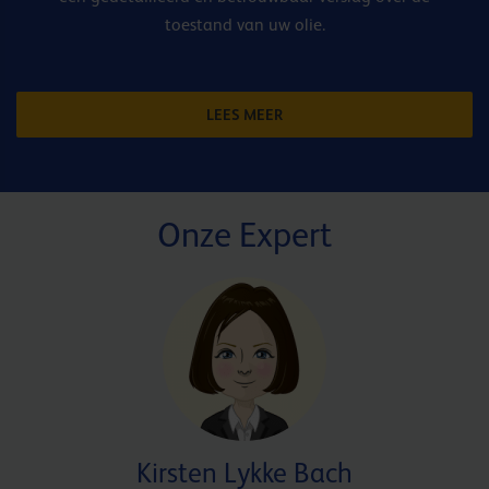
toestand van uw olie.
LEES MEER
Onze Expert
Kirsten Lykke Bach