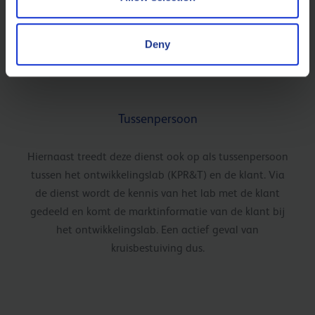
én de bestaande en aankomende marktspecificaties.
Ze verlenen ook vaak uitgebreid advies over de
Deny
olieanalyses (QRAS en LIMS) die zijn uitgevoerd.
Tussenpersoon
Hiernaast treedt deze dienst ook op als tussenpersoon
tussen het ontwikkelingslab (KPR&T) en de klant. Via
de dienst wordt de kennis van het lab met de klant
gedeeld en komt de marktinformatie van de klant bij
het ontwikkelingslab. Een actief geval van
kruisbestuiving dus.