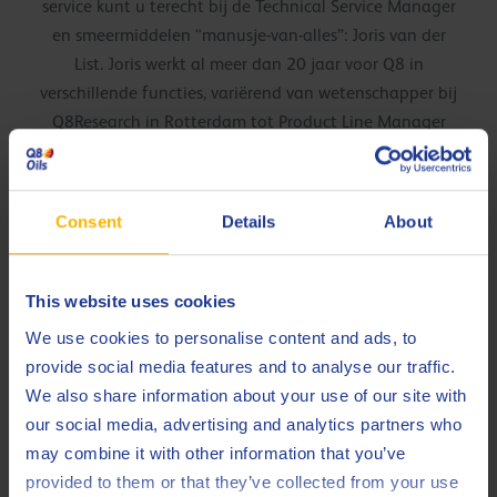
service kunt u terecht bij de Technical Service Manager
en smeermiddelen “manusje-van-alles”: Joris van der
List. Joris werkt al meer dan 20 jaar voor Q8 in
verschillende functies, variërend van wetenschapper bij
Q8Research in Rotterdam tot Product Line Manager
voor het Energie-segment.
Consent
Details
About
This website uses cookies
We use cookies to personalise content and ads, to
provide social media features and to analyse our traffic.
We also share information about your use of our site with
our social media, advertising and analytics partners who
Junior Sales Engineer: Bram De Moerloose
may combine it with other information that you’ve
provided to them or that they’ve collected from your use