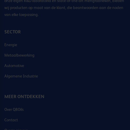
onze eigen R&D laboratoria en state-of-the-art mengfabrieken, bieden
wij producten op maat van de klant, die beantwoorden aan de noden
van elke toepassing.
SECTOR
Energie
Metaalbewerking
Automotive
Algemene Industrie
MEER ONTDEKKEN
Over Q8Oils
Contact