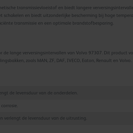
tische transmissievloeistof en biedt langere verversingsintervalle
 schakelen en biedt uitzonderlijke bescherming bij hoge temperat
iciënte transmissie en een optimale brandstofbesparing.
 de lange verversingsintervallen van Volvo 97307. Dit product v
llingsbakken, zoals MAN, ZF, DAF, IVECO, Eaton, Renault en Volvo.
engt de levensduur van de onderdelen.
corrosie.
n verlengt de levensduur van de uitrusting.