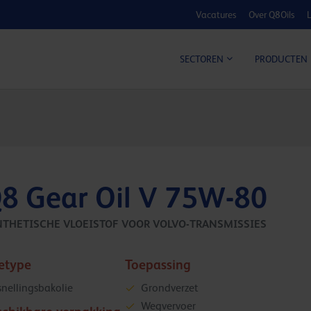
Vacatures
Over Q8Oils
L
KOSTE
SECTOREN
PRODUCTEN
8 Gear Oil V 75W-80
NTHETISCHE VLOEISTOF VOOR VOLVO-TRANSMISSIES
ietype
Toepassing
snellingsbakolie
Grondverzet
Wegvervoer