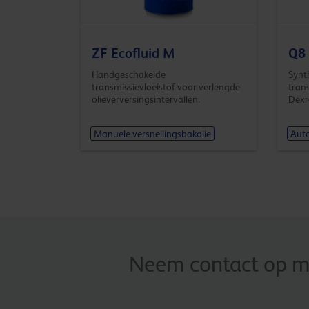
ZF Ecofluid M
Q8 
Handgeschakelde
Synt
transmissievloeistof voor verlengde
tran
olieverversingsintervallen.
Dexr
Manuele versnellingsbakolie
Auto
Neem contact op me