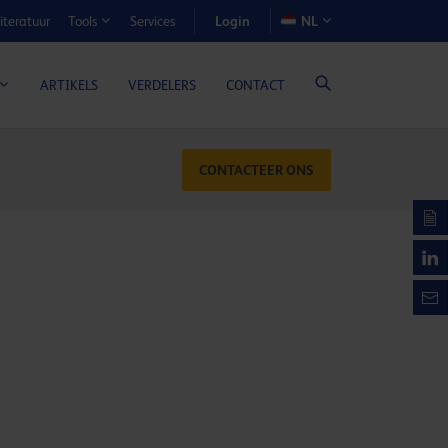
Login
iteratuur
Services
NL
Tools
N-VOORDEELCALCULATOR
ARTIKELS
VERDELERS
CONTACT
CONTACTEER ONS