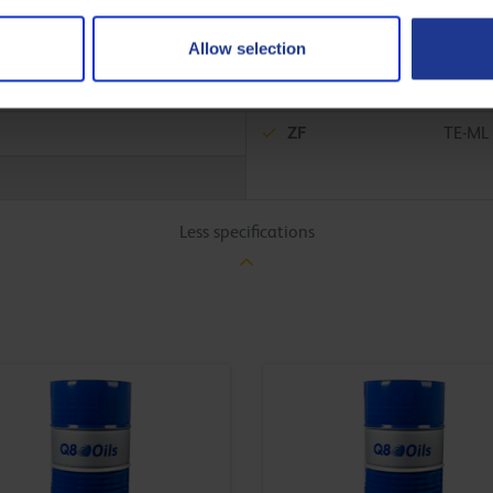
Volvo
97305
ZF
TE-ML
Allow selection
ZF
TE-ML
ZF
TE-ML
Less specifications