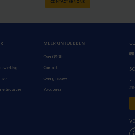
CONTACTEER ONS
OR
MEER ONTDEKKEN
CO
Over Q8Oils
bewerking
Contact
SC
tive
Overig nieuws
En 
sm
e Industrie
Vacatures
VO