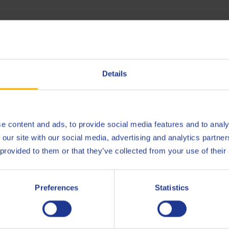
an cradle-to-gate (Q8Oils blending plant Antwerpen), van Q8 Gear
er de positieve invloed op het milieu, de handafdruk, van dit pr
Details
e content and ads, to provide social media features and to analy
DAF
 our site with our social media, advertising and analytics partn
Iveco
n (300.000 km)
18-18
 provided to them or that they’ve collected from your use of their
MAN
341 T
Preferences
Statistics
MAN
341 T
MB
235.4