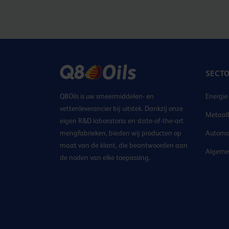
SECT
Q8Oils is uw smeermiddelen- en
Energie
vettenleverancier bij uitstek. Dankzij onze
Metaal
eigen R&D laboratoria en state-of-the-art
mengfabrieken, bieden wij producten op
Automo
maat van de klant, die beantwoorden aan
Algemen
de noden van elke toepassing.