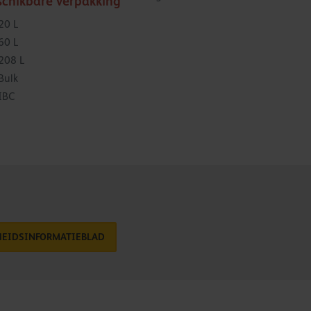
schikbare verpakking
20 L
60 L
208 L
Bulk
IBC
HEIDSINFORMATIEBLAD