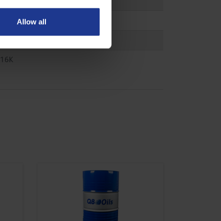
 01L
Allow all
 08
 16K