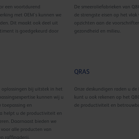
or een voortdurend
De smeeroliefabrieken van Q8O
werking met OEM’s kunnen we
de strengste eisen op het vlak 
den. Dit maakt ook deel uit
opzichten aan de voorschriften
rtiment is goedgekeurd door
gezondheid en milieu.
QRAS
 oplossingen bij uitstek in het
Onze deskundigen raden u de b
passingsexpertise kunnen wij u
kunt u ook rekenen op het Q8
uw toepassing en
de productiviteit en betrouwba
helpt u de productiviteit en
seren. Daarnaast bieden we
 voor alle producten van
n raffinaderij.