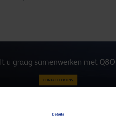
lt u graag samenwerken met Q8Oi
CONTACTEER ONS
Details