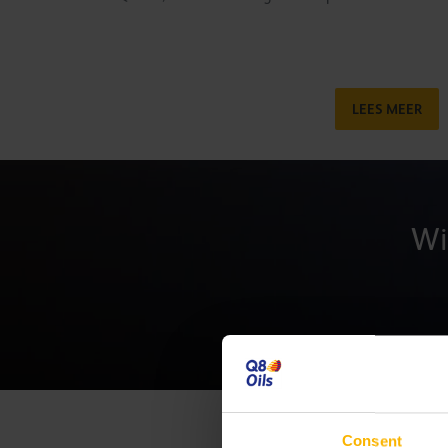
LEES MEER
Wi
Consent