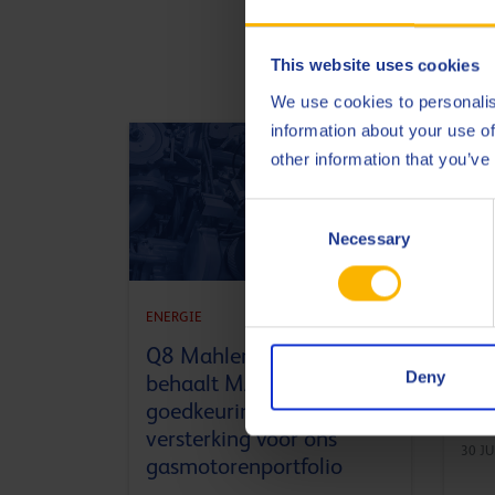
Nieuwste ar
This website uses cookies
We use cookies to personalis
information about your use of
other information that you’ve
Consent
Necessary
Selection
ENERGIE
ENER
Q8 Mahler GR5 SAE 40
Max
Deny
behaalt MAN M 3271-5
tur
goedkeuring: een
oli
versterking voor ons
30 JU
gasmotorenportfolio