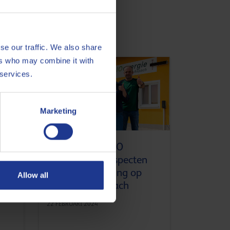
nergiesector
se our traffic. We also share
ers who may combine it with
 services.
Marketing
Q8Oils en INNIO
ils
herdefiniëren aspecten
van motorwerking op
Allow all
Bioenergie Aspach
22 FEBRUARI 2024