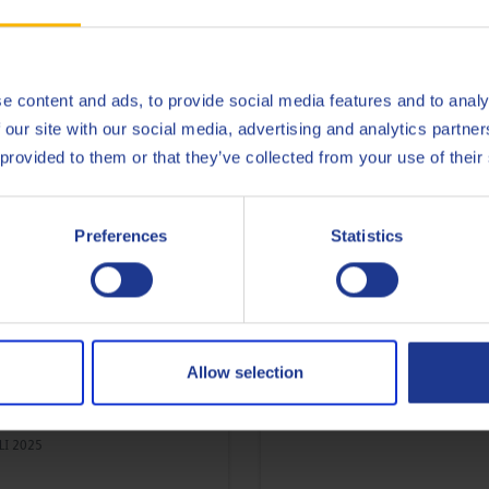
tikels over smeermiddelen in de e
e content and ads, to provide social media features and to analy
 our site with our social media, advertising and analytics partn
 provided to them or that they’ve collected from your use of their
Preferences
Statistics
Het circulaire
GIE
succesverhaal van Q8O
imale prestaties voor
en de VPK Groep
Allow selection
bines: kies de juiste
e met Q8Oils
16 MEI 2024
LI 2025