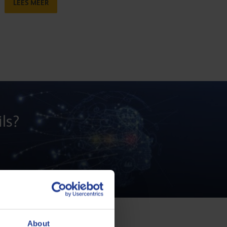
LEES MEER
ls?
About