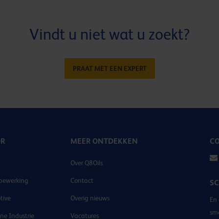
Vindt u niet wat u zoekt?
PRAAT MET EEN EXPERT
OR
MEER ONTDEKKEN
CO
Over Q8Oils
bewerking
Contact
SC
tive
Overig nieuws
En 
sm
e Industrie
Vacatures