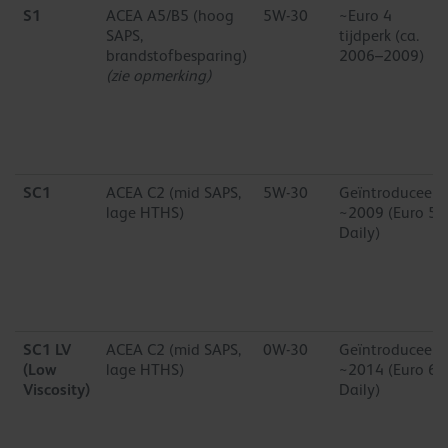
S1
ACEA A5/B5 (hoog
5W-30
~Euro 4
SAPS,
tijdperk (ca.
brandstofbesparing)
2006–2009)
(zie opmerking)
SC1
ACEA C2 (mid SAPS,
5W-30
Geïntroduceerd
lage HTHS)
~2009 (Euro 5
Daily)
SC1 LV
ACEA C2 (mid SAPS,
0W-30
Geïntroduceerd
(Low
lage HTHS)
~2014 (Euro 6
Viscosity)
Daily)