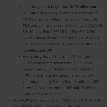
low-SAPS oliën voor
Light-duty: Iveco begint
DPF-uitgeruste Daily
-modellen te eisen. Rond
MY2009 (samenvallend met Euro 5) wordt de
SC1
-spec geïntroduceerd. Oliën volgens ACEA C2
5W-30 (bijv. Fiat 9.55535-S1 / PSA B71 2290)
worden goedgekeurd onder Iveco 18-1811 SC1.
Dit vervangt eerdere S1/A5-oliën voor alle Daily-
modellen met DPF.
Heavy-duty: Euro V-trucks met DPF of gevoelige
SCR-systemen vereisen low-ash oliën. Iveco
TLS E6
brengt rond 2007
uit – een ACEA E6
10W-40 synthetische categorie voor Euro V-
voertuigen met DPF (bijv. Iveco Stralis met CRT-
T2 E7
filters). Voor trucks zonder DPF blijft
de
norm door Euro V heen.
2010–2012
– Introductie van ACEA E9 (2010) en API
CJ-4 (2006) beïnvloedt Iveco-specificaties: