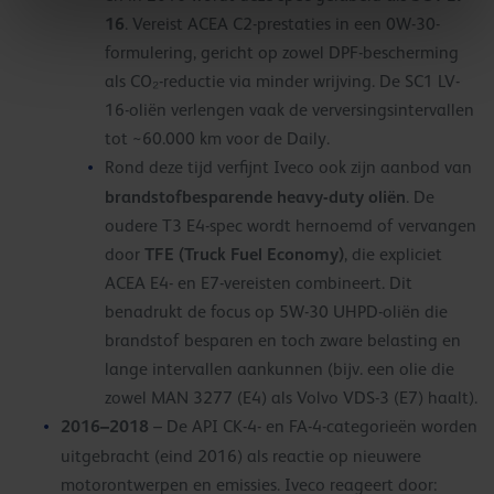
16
. Vereist ACEA C2-prestaties in een 0W-30-
formulering, gericht op zowel DPF-bescherming
als CO₂-reductie via minder wrijving. De SC1 LV-
16-oliën verlengen vaak de verversingsintervallen
tot ~60.000 km voor de Daily.
Rond deze tijd verfijnt Iveco ook zijn aanbod van
brandstofbesparende heavy-duty oliën
. De
oudere T3 E4-spec wordt hernoemd of vervangen
TFE (Truck Fuel Economy)
door
, die expliciet
ACEA E4- en E7-vereisten combineert. Dit
benadrukt de focus op 5W-30 UHPD-oliën die
brandstof besparen en toch zware belasting en
lange intervallen aankunnen (bijv. een olie die
zowel MAN 3277 (E4) als Volvo VDS-3 (E7) haalt).
2016–2018
– De API CK-4- en FA-4-categorieën worden
uitgebracht (eind 2016) als reactie op nieuwere
motorontwerpen en emissies. Iveco reageert door: