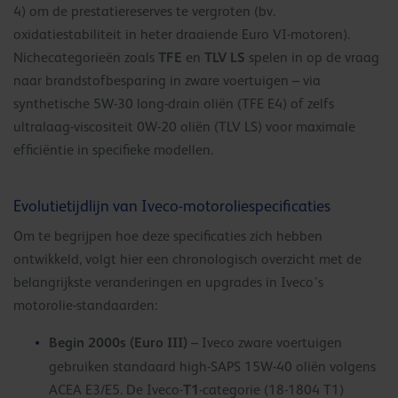
4) om de prestatiereserves te vergroten (bv.
oxidatiestabiliteit in heter draaiende Euro VI-motoren).
TFE
TLV LS
Nichecategorieën zoals
en
spelen in op de vraag
naar brandstofbesparing in zware voertuigen – via
synthetische 5W-30 long-drain oliën (TFE E4) of zelfs
ultralaag-viscositeit 0W-20 oliën (TLV LS) voor maximale
efficiëntie in specifieke modellen.
Evolutietijdlijn van Iveco-motoroliespecificaties
Om te begrijpen hoe deze specificaties zich hebben
ontwikkeld, volgt hier een chronologisch overzicht met de
belangrijkste veranderingen en upgrades in Iveco’s
motorolie-standaarden:
Begin 2000s (Euro III)
– Iveco zware voertuigen
gebruiken standaard high-SAPS 15W-40 oliën volgens
T1
ACEA E3/E5. De Iveco-
-categorie (18-1804 T1)