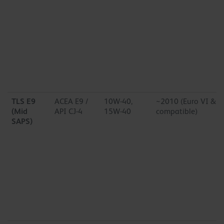
TLS E9
ACEA E9 /
10W-40,
~2010 (Euro VI & 
(Mid
API CJ-4
15W-40
compatible)
SAPS)