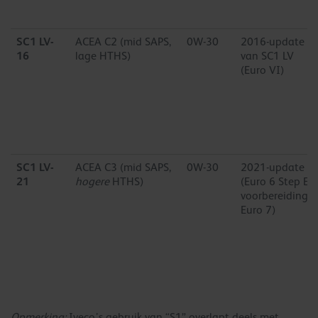
SC1 LV-
ACEA C2 (mid SAPS,
0W-30
2016-update
16
lage HTHS)
van SC1 LV
(Euro VI)
SC1 LV-
ACEA C3 (mid SAPS,
0W-30
2021-update
21
hogere
HTHS)
(Euro 6 Step E /
voorbereiding
Euro 7)
Opmerking:
Iveco’s gebruik van “S1” overlapt deels met