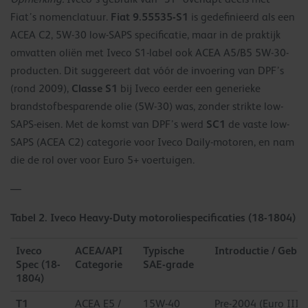
Fiat 9.55535-S1
Fiat’s nomenclatuur.
is gedefinieerd als een
ACEA C2, 5W-30 low-SAPS specificatie, maar in de praktijk
omvatten oliën met Iveco S1-label ook ACEA A5/B5 5W-30-
producten. Dit suggereert dat vóór de invoering van DPF’s
Classe S1
(rond 2009),
bij Iveco eerder een generieke
brandstofbesparende olie (5W-30) was, zonder strikte low-
SC1
SAPS-eisen. Met de komst van DPF’s werd
de vaste low-
SAPS (ACEA C2) categorie voor Iveco Daily-motoren, en nam
die de rol over voor Euro 5+ voertuigen.
—
Tabel 2. Iveco Heavy-Duty motoroliespecificaties (18-1804)
Iveco
ACEA/API
Typische
Introductie / Gebru
Spec (18-
Categorie
SAE-grade
1804)
T1
ACEA E5 /
15W-40
Pre-2004 (Euro III 