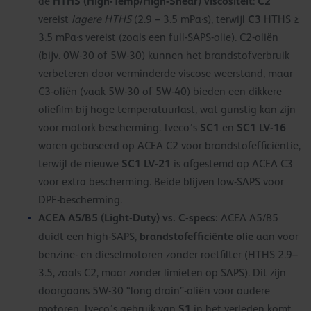
HTHS (High-Temp/High-Shear) viscositeit
C2
de
:
C3
vereist
lagere HTHS
(2.9 – 3.5 mPa·s), terwijl
HTHS ≥
3.5 mPa·s vereist (zoals een full-SAPS-olie). C2-oliën
(bijv. 0W-30 of 5W-30) kunnen het brandstofverbruik
verbeteren door verminderde viscose weerstand, maar
C3-oliën (vaak 5W-30 of 5W-40) bieden een dikkere
oliefilm bij hoge temperatuurlast, wat gunstig kan zijn
SC1
SC1 LV-16
voor motork bescherming. Iveco’s
en
waren gebaseerd op ACEA C2 voor brandstofefficiëntie,
SC1 LV-21
terwijl de nieuwe
is afgestemd op ACEA C3
voor extra bescherming. Beide blijven low-SAPS voor
DPF-bescherming.
ACEA A5/B5 (Light-Duty) vs. C-specs:
ACEA A5/B5
brandstofefficiënte olie
duidt een high-SAPS,
aan voor
benzine- en dieselmotoren zonder roetfilter (HTHS 2.9–
3.5, zoals C2, maar zonder limieten op SAPS). Dit zijn
doorgaans 5W-30 “long drain”-oliën voor oudere
S1
motoren. Iveco’s gebruik van
in het verleden komt