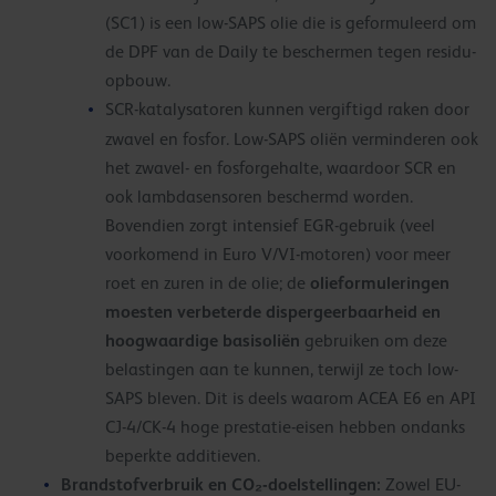
(SC1) is een low-SAPS olie die is geformuleerd om
de DPF van de Daily te beschermen tegen residu-
opbouw.
SCR-katalysatoren kunnen vergiftigd raken door
zwavel en fosfor. Low-SAPS oliën verminderen ook
het zwavel- en fosforgehalte, waardoor SCR en
ook lambdasensoren beschermd worden.
Bovendien zorgt intensief EGR-gebruik (veel
voorkomend in Euro V/VI-motoren) voor meer
olieformuleringen
roet en zuren in de olie; de
moesten verbeterde dispergeerbaarheid en
hoogwaardige basisoliën
gebruiken om deze
belastingen aan te kunnen, terwijl ze toch low-
SAPS bleven. Dit is deels waarom ACEA E6 en API
CJ-4/CK-4 hoge prestatie-eisen hebben ondanks
beperkte additieven.
Brandstofverbruik en CO₂-doelstellingen:
Zowel EU-