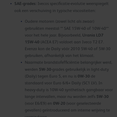
SAE-grades:
Ivecos specificatie-evolutie weerspiegelt
ook een verschuiving in typische viscositeiten:
Oudere motoren (zowel licht als zwaar)
gebruikten meestal ** SAE 15W-40 of 10W-40**
Urania LD7
voor het hele jaar. Bijvoorbeeld,
15W-40
(ACEA E7) voldoet aan Iveco T2 E7.
Evenzo kon de Daily vóór 2010 5W-40 of 5W-30
gebruiken, afhankelijk van het klimaat.
Naarmate brandstofefficiëntie belangrijker werd,
5W-30
werden
-grades gebruikelijk in light-duty
0W-30
(Daily) tegen Euro 5, en nu is
de
standaard voor Euro 6/6+ Daily (SC1 LV). In
heavy-duty is 10W-40 synthetisch gangbaar voor
5W-30
lange intervallen, maar nu worden zelfs
0W-20
(voor E6/E9) en
(voor geselecteerde
gevallen) geïntroduceerd om interne wrijving te
verminderen.