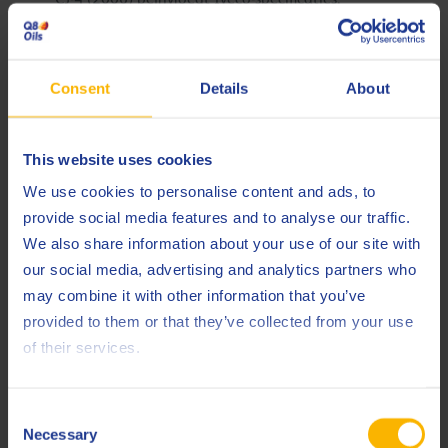
TLS E9
Iveco voegt
toe als een mid-SAPS
Classe TLS
alternatief voor E6. Rond 2012 wordt
Consent
Details
About
E9
gespecificeerd voor vloten die één olie nodig
hebben voor gemengde Euro VI/legacy-motoren,
of waar iets hogere as (en TBN) acceptabel is.
This website uses cookies
TLS E9-oliën voldoen aan ACEA E9 en API CJ-4,
We use cookies to personalise content and ads, to
dekken EGR/SCR-motoren met robuuste
provide social media features and to analyse our traffic.
slijtagebescherming en beschermen tegelijk
We also share information about your use of our site with
DPF’s (as ≤1,0%).
our social media, advertising and analytics partners who
Voor aardgasmotoren (CNG/LNG in bussen of
may combine it with other information that you’ve
NG2
trucks) formaliseert Iveco rond 2010 de
-
provided to them or that they’ve collected from your use
NG2
spec.
-oliën zijn gebaseerd op ACEA E6-
of their services.
chemie (low ash, TBN >12) in 5W-30 of 10W-40,
ontworpen om de unieke eisen van zware
vonkontstekingsmotoren aan te kunnen.
Consent
Voorbeeld: Petronas Urania Ecosynth 10W-40
Necessary
Selection