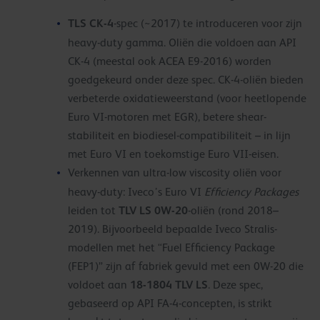
TLS CK-4
-spec (~2017) te introduceren voor zijn
heavy-duty gamma. Oliën die voldoen aan API
CK-4 (meestal ook ACEA E9-2016) worden
goedgekeurd onder deze spec. CK-4-oliën bieden
verbeterde oxidatieweerstand (voor heetlopende
Euro VI-motoren met EGR), betere shear-
stabiliteit en biodiesel-compatibiliteit – in lijn
met Euro VI en toekomstige Euro VII-eisen.
Verkennen van ultra-low viscosity oliën voor
heavy-duty: Iveco’s Euro VI
Efficiency Packages
TLV LS 0W-20
leiden tot
-oliën (rond 2018–
2019). Bijvoorbeeld bepaalde Iveco Stralis-
modellen met het “Fuel Efficiency Package
(FEP1)” zijn af fabriek gevuld met een 0W-20 die
18-1804 TLV LS
voldoet aan
. Deze spec,
gebaseerd op API FA-4-concepten, is strikt