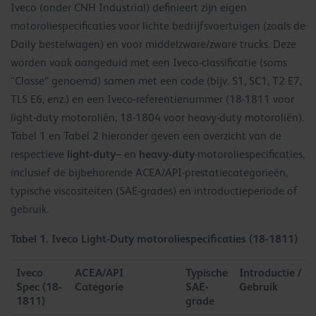
Iveco (onder CNH Industrial) definieert zijn eigen
motoroliespecificaties voor lichte bedrijfsvoertuigen (zoals de
Daily bestelwagen) en voor middelzware/zware trucks. Deze
worden vaak aangeduid met een Iveco-classificatie (soms
“Classe” genoemd) samen met een code (bijv. S1, SC1, T2 E7,
TLS E6, enz.) en een Iveco-referentienummer (18-1811 voor
light-duty motoroliën, 18-1804 voor heavy-duty motoroliën).
Tabel 1 en Tabel 2 hieronder geven een overzicht van de
light-duty
heavy-duty
respectieve
– en
-motoroliespecificaties,
inclusief de bijbehorende ACEA/API-prestatiecategorieën,
typische viscositeiten (SAE-grades) en introductieperiode of
gebruik.
Tabel 1. Iveco Light-Duty motoroliespecificaties (18-1811)
Iveco
ACEA/API
Typische
Introductie /
Spec (18-
Categorie
SAE-
Gebruik
1811)
grade