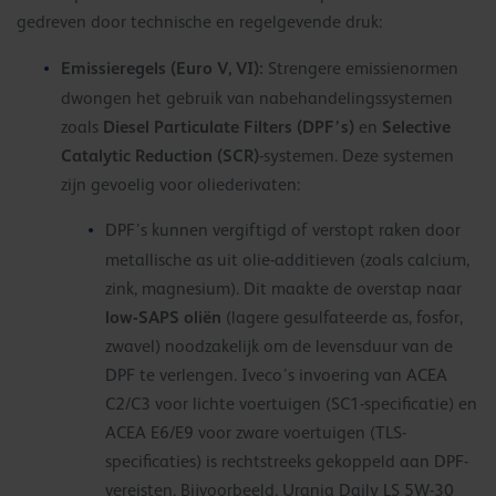
gedreven door technische en regelgevende druk:
Emissieregels (Euro V, VI):
Strengere emissienormen
dwongen het gebruik van nabehandelingssystemen
Diesel Particulate Filters (DPF’s)
Selective
zoals
en
Catalytic Reduction (SCR)
-systemen. Deze systemen
zijn gevoelig voor oliederivaten:
DPF’s kunnen vergiftigd of verstopt raken door
metallische as uit olie-additieven (zoals calcium,
zink, magnesium). Dit maakte de overstap naar
low-SAPS oliën
(lagere gesulfateerde as, fosfor,
zwavel) noodzakelijk om de levensduur van de
DPF te verlengen. Iveco’s invoering van ACEA
C2/C3 voor lichte voertuigen (SC1-specificatie) en
ACEA E6/E9 voor zware voertuigen (TLS-
specificaties) is rechtstreeks gekoppeld aan DPF-
vereisten. Bijvoorbeeld, Urania Daily LS 5W-30