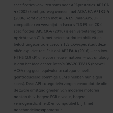
API CI-
specificaties verwijzen soms naar API-prestaties.
4
API CJ-4
(2002) komt grofweg overeen met ACEA E7.
(2006) komt overeen met ACEA E9 (mid-SAPS, DPF-
compatibel) en verschijnt in Iveco’s TLS E9- en CK-4-
API CK-4
specificaties.
(2016) is een verbetering ten
opzichte van CJ-4, met betere oxidatiestabiliteit en
beluchtingscontrole; Iveco’s TLS CK-4-spec staat deze
API FA-4
oliën expliciet toe. Er is ook
(2016) – een low-
HTHS (2.9 cP) olie voor nieuwe motoren – wat analoog
0W-20 TLV LS
is aan het idee achter Iveco’s
(hoewel
ACEA nog geen equivalente categorie heeft
geïntroduceerd; sommige OEM’s hebben hun eigen
specs). Deze API-categorieën zorgen ervoor dat de olie
de zware omstandigheden van moderne motoren
aankan (bijv. hogere EGR-niveaus, hogere
vermogensdichtheid) en compatibel blijft met
nabehandelingsapparatuur.