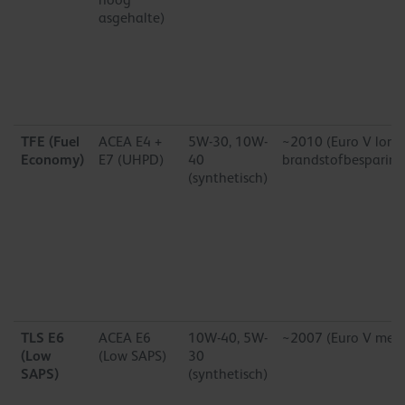
asgehalte)
TFE (Fuel
ACEA E4 +
5W-30, 10W-
~2010 (Euro V long-
Economy)
E7 (UHPD)
40
brandstofbesparing
(synthetisch)
TLS E6
ACEA E6
10W-40, 5W-
~2007 (Euro V met 
(Low
(Low SAPS)
30
SAPS)
(synthetisch)