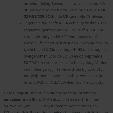
nabehandeling. Leveranciers adverteren nu 0W-
Iveco SC1 LV-21 + MB
30 oliën die voldoen aan
229.51/229.52
(beide MB-specs zijn C3-niveau).
Tegen die tijd heeft ACEA een bijgewerkte 2021-
sequentie geïntroduceerd (inclusief ACEA C5/C6
voor light-duty en E8/E11 voor heavy-duty).
Iveco blijft echter gefocust op C3 voor light-duty
(ze hebben C5/C6, zeer lage HTHS-oliën, nog niet
overgenomen voor de Daily) en op beproefde
E6/E9/CK-4-categorieën voor heavy-duty. Verdere
veranderingen zijn te verwachten bij Euro VII,
mogelijk met nieuwe specs (bijv. een overstap
naar 5W-20 of ACEA E8-oliën voor heavy-duty).
strengere
Deze tijdlijn illustreert een algemene trend:
emissienormen (Euro V, VI)
low-
duwden Iveco richting
SAPS oliën
(om DPF/SCR-systemen te beschermen), en
CO₂-/brandstofbesparingsdoelen
stimuleerden de invoering