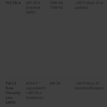
TLS CK-4
API CK-4
10W-40,
~2017 (Euro VI wer
(low/mid
15W-40
update)
SAPS)
TLV LS
ACEA F*
0W-20
~2019 (Euro VI
(Low
(equivalent)
brandstofbesparing
Viscosity
/ API FA-4
Low
(toekomst)
SAPS)