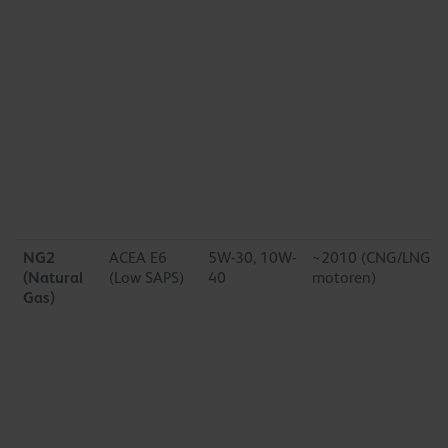
NG2
ACEA E6
5W-30, 10W-
~2010 (CNG/LNG Eu
(Natural
(Low SAPS)
40
motoren)
Gas)