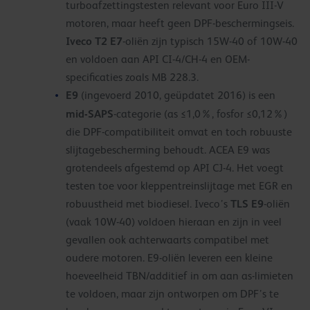
turboafzettingstesten relevant voor Euro III-V
motoren, maar heeft geen DPF-beschermingseis.
Iveco T2 E7
-oliën zijn typisch 15W-40 of 10W-40
en voldoen aan API CI-4/CH-4 en OEM-
specificaties zoals MB 228.3.
E9
(ingevoerd 2010, geüpdatet 2016) is een
mid-SAPS
-categorie (as ≤1,0%, fosfor ≤0,12%)
die DPF-compatibiliteit omvat en toch robuuste
slijtagebescherming behoudt. ACEA E9 was
grotendeels afgestemd op API CJ-4. Het voegt
testen toe voor kleppentreinslijtage met EGR en
TLS E9
robuustheid met biodiesel. Iveco’s
-oliën
(vaak 10W-40) voldoen hieraan en zijn in veel
gevallen ook achterwaarts compatibel met
oudere motoren. E9-oliën leveren een kleine
hoeveelheid TBN/additief in om aan as-limieten
te voldoen, maar zijn ontworpen om DPF’s te