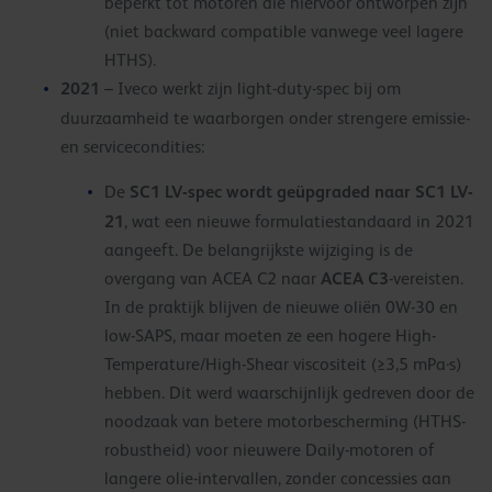
beperkt tot motoren die hiervoor ontworpen zijn
(niet backward compatible vanwege veel lagere
HTHS).
2021
– Iveco werkt zijn light-duty-spec bij om
duurzaamheid te waarborgen onder strengere emissie-
en servicecondities:
SC1 LV-spec wordt geüpgraded naar SC1 LV-
De
21
, wat een nieuwe formulatiestandaard in 2021
aangeeft. De belangrijkste wijziging is de
ACEA C3
overgang van ACEA C2 naar
-vereisten.
In de praktijk blijven de nieuwe oliën 0W-30 en
low-SAPS, maar moeten ze een hogere High-
Temperature/High-Shear viscositeit (≥3,5 mPa·s)
hebben. Dit werd waarschijnlijk gedreven door de
noodzaak van betere motorbescherming (HTHS-
robustheid) voor nieuwere Daily-motoren of
langere olie-intervallen, zonder concessies aan