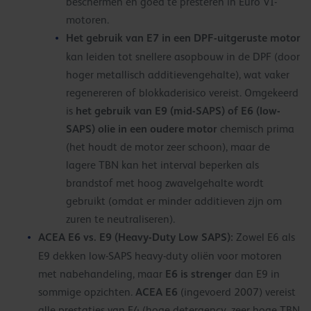
beschermen en goed te presteren in Euro VI-
motoren.
Het gebruik van E7 in een DPF-uitgeruste motor
kan leiden tot snellere asopbouw in de DPF (door
hoger metallisch additievengehalte), wat vaker
regenereren of blokkaderisico vereist. Omgekeerd
het gebruik van E9 (mid-SAPS) of E6 (low-
is
SAPS) olie in een oudere motor
chemisch prima
(het houdt de motor zeer schoon), maar de
lagere TBN kan het interval beperken als
brandstof met hoog zwavelgehalte wordt
gebruikt (omdat er minder additieven zijn om
zuren te neutraliseren).
ACEA E6 vs. E9 (Heavy-Duty Low SAPS):
Zowel E6 als
E9 dekken low-SAPS heavy-duty oliën voor motoren
E6 is strenger
met nabehandeling, maar
dan E9 in
ACEA E6
sommige opzichten.
(ingevoerd 2007) vereist
alle prestaties van E4 (hoge detergency, zeer hoge TBN