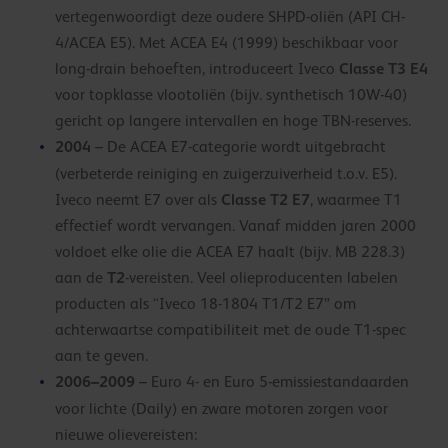
vertegenwoordigt deze oudere SHPD-oliën (API CH-
4/ACEA E5). Met ACEA E4 (1999) beschikbaar voor
Classe T3 E4
long-drain behoeften, introduceert Iveco
voor topklasse vlootoliën (bijv. synthetisch 10W-40)
gericht op langere intervallen en hoge TBN-reserves.
2004
– De ACEA E7-categorie wordt uitgebracht
(verbeterde reiniging en zuigerzuiverheid t.o.v. E5).
Classe T2 E7
Iveco neemt E7 over als
, waarmee T1
effectief wordt vervangen. Vanaf midden jaren 2000
voldoet elke olie die ACEA E7 haalt (bijv. MB 228.3)
T2
aan de
-vereisten. Veel olieproducenten labelen
producten als “Iveco 18-1804 T1/T2 E7” om
achterwaartse compatibiliteit met de oude T1-spec
aan te geven.
2006–2009
– Euro 4- en Euro 5-emissiestandaarden
voor lichte (Daily) en zware motoren zorgen voor
nieuwe olievereisten: