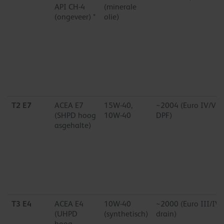
API CH-4
(minerale
(ongeveer) *
olie)
T2 E7
ACEA E7
15W-40,
~2004 (Euro IV/V z
(SHPD hoog
10W-40
DPF)
asgehalte)
T3 E4
ACEA E4
10W-40
~2000 (Euro III/IV 
(UHPD
(synthetisch)
drain)
hoog