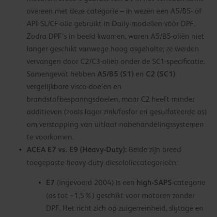
overeen met deze categorie – in wezen een A5/B5- of
API SL/CF-olie gebruikt in Daily-modellen vóór DPF.
Zodra DPF’s in beeld kwamen, waren A5/B5-oliën niet
langer geschikt vanwege hoog asgehalte; ze werden
vervangen door C2/C3-oliën onder de SC1-specificatie.
A5/B5 (S1)
C2 (SC1)
Samengevat hebben
en
vergelijkbare visco-doelen en
brandstofbesparingsdoelen, maar C2 heeft minder
additieven (zoals lager zink/fosfor en gesulfateerde as)
om verstopping van uitlaat-nabehandelingssystemen
te voorkomen.
ACEA E7 vs. E9 (Heavy-Duty):
Beide zijn breed
toegepaste heavy-duty dieseloliecategorieën:
E7
high-SAPS
(ingevoerd 2004) is een
-categorie
(as tot ~1,5%) geschikt voor motoren zonder
DPF. Het richt zich op zuigerreinheid, slijtage en