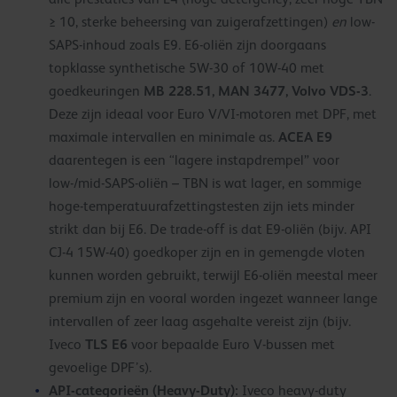
≥ 10, sterke beheersing van zuigerafzettingen)
en
low-
SAPS-inhoud zoals E9. E6-oliën zijn doorgaans
topklasse synthetische 5W-30 of 10W-40 met
MB 228.51, MAN 3477, Volvo VDS-3
goedkeuringen
.
Deze zijn ideaal voor Euro V/VI-motoren met DPF, met
ACEA E9
maximale intervallen en minimale as.
daarentegen is een “lagere instapdrempel” voor
low-/mid-SAPS-oliën – TBN is wat lager, en sommige
hoge-temperatuurafzettingstesten zijn iets minder
strikt dan bij E6. De trade-off is dat E9-oliën (bijv. API
CJ-4 15W-40) goedkoper zijn en in gemengde vloten
kunnen worden gebruikt, terwijl E6-oliën meestal meer
premium zijn en vooral worden ingezet wanneer lange
intervallen of zeer laag asgehalte vereist zijn (bijv.
TLS E6
Iveco
voor bepaalde Euro V-bussen met
gevoelige DPF’s).
API-categorieën (Heavy-Duty):
Iveco heavy-duty