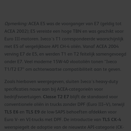
Opmerking:
ACEA E5 was de voorganger van E7 (geldig tot
ACEA 2002); E5 vereiste een hoge TBN en was geschikt voor
Euro III-motoren. Iveco’s T1 correspondeerde waarschijnlijk
met E5 of vergelijkbare API CH-4 oliën. Vanaf ACEA 2004
verving E7 de E5, en werden T1 en T2 feitelijk samengevoegd
onder E7. Veel moderne 15W-40 vlootoliën tonen “Iveco
T1/T2 E7” om achterwaartse compatibiliteit aan te geven.
Zoals hierboven weergegeven, sluiten Iveco’s heavy-duty
specificaties nauw aan bij ACEA-categorieën voor
Classe T2 E7
bedrijfsvoertuigen.
blijft de standaard voor
conventionele oliën in trucks zonder DPF (Euro III–V), terwijl
TLS E6
TLS E9
en
de low-SAPS behoeften afdekken voor
TLS CK-4
Euro V- en VI-trucks met DPF. De introductie van
weerspiegelt de adoptie van de nieuwste API-categorie (CK-