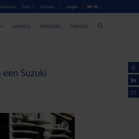
Login
iteratuur
Services
NL
Tools
N-VOORDEELCALCULATOR
ARTIKELS
VERDELERS
CONTACT
 een Suzuki