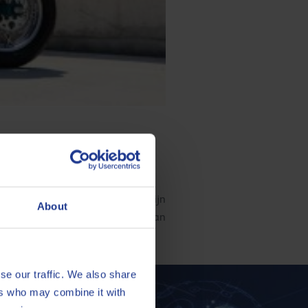
(ongeveer 15.000 km per jaar), mijn
About
982 en heeft intussen al meer dan
se our traffic. We also share
ers who may combine it with