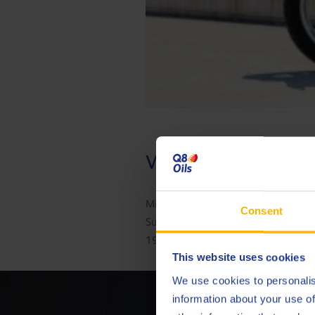
Vertel ons eens wat
Mijn grote liefdes zijn mijn Yamah
Consent
Suzuki GSX-R 600 voor op het rac
198.000 km op de teller.
This website uses cookies
We use cookies to personalis
information about your use of