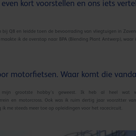
 even kort voorstellen en ons iets vert
 bij Q8 en leidde toen de bevoorrading van vliegtuigen in Zav
maakte ik de overstap naar BPA (Blending Plant Antwerp), waar ik
oor motorfietsen. Waar komt die vand
n mijn grootste hobby’s geweest. Ik heb al heel wat w
rrein en motorcross. Ook was ik ruim dertig jaar voorzitter v
eg ik me steeds meer toe op opleidingen voor het racecircuit.