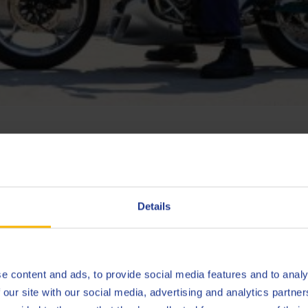
 meer over uw motorfietsen …
a Super Ténéré 1200 cc die ik op mijn reizen in de bergen gebruik 
Details
ecircuit en mijn Katana 1100. Die laatste kocht ik nieuw in 1
e content and ads, to provide social media features and to analy
 our site with our social media, advertising and analytics partn