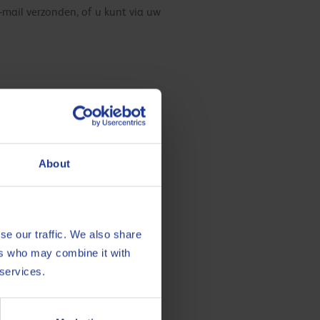
-mail verzonden, of u kunt via uw
About
se our traffic. We also share
ers who may combine it with
 services.