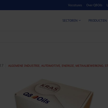
Vacatures
Over Q8Oils
L
KOSTE
SECTOREN
PRODUCTEN
17
ALGEMENE INDUSTRIE,
AUTOMOTIVE,
ENERGIE,
METAALBEWERKING,
S