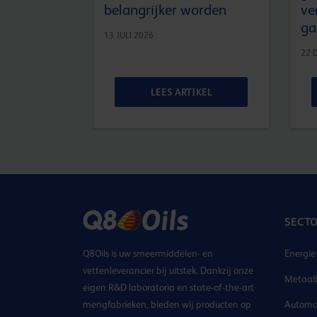
belangrijker worden
ve
ga
13 JULI 2026
22 
KEL
LEES ARTIKEL
SECT
Q8Oils is uw smeermiddelen- en
Energie
vettenleverancier bij uitstek. Dankzij onze
Metaal
eigen R&D laboratoria en state-of-the-art
mengfabrieken, bieden wij producten op
Automo