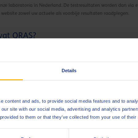
nze laboratoria in Nederland. De testresultaten worden dan via e
 website zowel uw actuele als voorbije resultaten raadplegen.
evat QRAS?
olietype
Details
 afgelegde kilometers, inclusief historiekgegevens
e content and ads, to provide social media features and to analy
 our site with our social media, advertising and analytics partn
 provided to them or that they’ve collected from your use of their