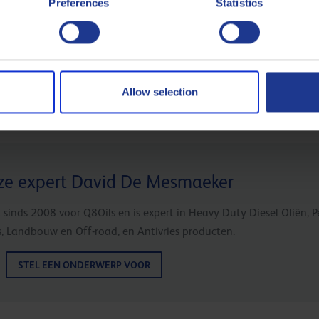
Preferences
Statistics
Allow selection
ze expert David De Mesmaeker
 sinds 2008 voor Q8Oils en is expert in Heavy Duty Diesel Oliën,
s, Landbouw en Off-road, en Antivries producten.
STEL EEN ONDERWERP VOOR