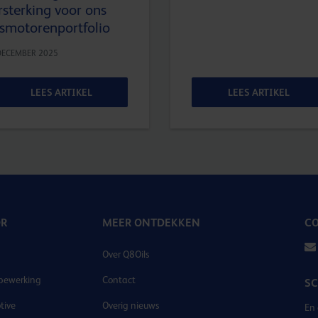
rsterking voor ons
smotorenportfolio
DECEMBER 2025
LEES ARTIKEL
LEES ARTIKEL
OR
MEER ONTDEKKEN
CO
Over Q8Oils
bewerking
Contact
SC
tive
Overig nieuws
En 