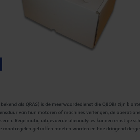
r bekend als QRAS) is de meerwaardedienst die Q8Oils zijn klant
vensduur van hun motoren of machines verlengen, de operatione
ren. Regelmatig uitgevoerde olieanalyses kunnen ernstige sch
e maatregelen getroffen moeten worden en hoe dringend dergeli