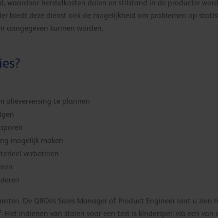
, waardoor herstelkosten dalen en stilstand in de productie word
rder biedt deze dienst ook de mogelijkheid om problemen op statist
ken aangegeven kunnen worden.
ies?
m olieverversing te plannen
olgen
psporen
ing mogelijk maken
erieel verbeteren
eren
nderen
lanten. De Q8Oils Sales Manager of Product Engineer laat u zien 
. Het indienen van stalen voor een test is kinderspel: via een van 