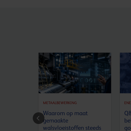
METAALBEWERKING
ENE
ceert Q8
Waarom op maat
Q8
ive C3
gemaakte
be
walsvloeistoffen steeds
go