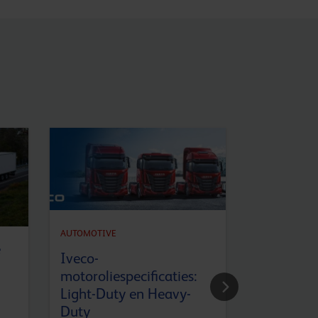
AUTOMOTIVE
e
AUTOMOTIVE
Iveco-
Volvo Tra
motoroliespecificaties:
Asoliespec
Light-Duty en Heavy-
Uitgelegd
Duty