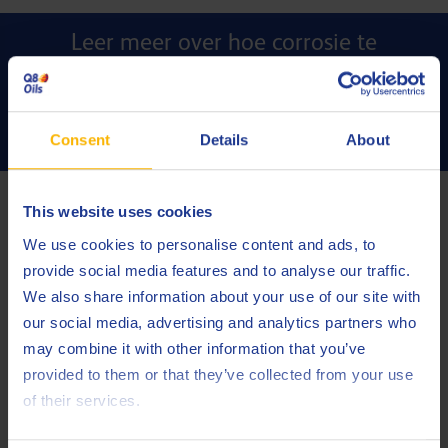
Leer meer over hoe corrosie te
voorkomen!
CONTACTEER ONS
Consent
Details
About
3. Organische filmvormers
This website uses cookies
We use cookies to personalise content and ads, to
organische, verfachtige
Organische filmvormers vormen een
provide social media features and to analyse our traffic.
laag
op het oppervlak van het metaal en beschermen het op
We also share information about your use of our site with
die manier tegen corrosie. Het metalen oppervlak trekt de
our social media, advertising and analytics partners who
moleculen aan van het beschermende materiaal dat
may combine it with other information that you’ve
ondoordringbare barrière vormt tegen zuurstof en
een
provided to them or that they’ve collected from your use
water
, de belangrijkste veroorzakers van corrosie.
of their services.
Er zijn heel wat organische filmvormende