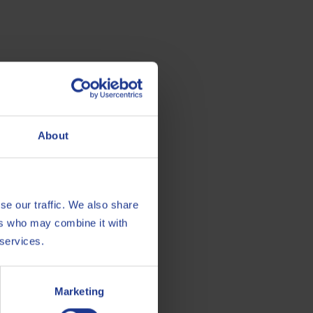
vrij staal en speciale
ingen
About
OLL smeermiddelen voor het
ken van roestvrij staal, nikkel en
e legeringen in staven, stangen,
se our traffic. We also share
 secties en profielen voor alle
ers who may combine it with
ingen, inclusief medische.
 services.
Marketing