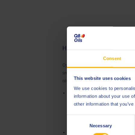
Het trekken van aluminium
Consent
Oplosbare en onvermengde
smeermiddelen voor het draadtrek
This website uses cookies
aluminium en aluminiumlegeringe
We use cookies to personalis
De onvermengde oliën van ALU
information about your use of
zijn gebaseerd op kwaliteitsbasi
other information that you’ve
die het smeermiddel uitstekend
bestand maken tegen oxidatie e
Consent
levensduur ervan verlengen.
Necessary
Selection
De oplosbare draadtrekemulsies