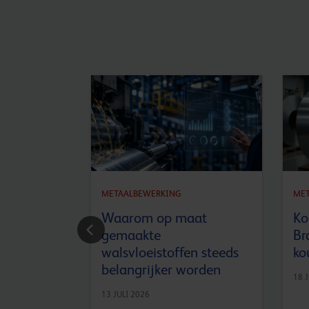
METAALBEWERKING
ME
Waarom op maat
Ko
gemaakte
Br
walsvloeistoffen steeds
ko
belangrijker worden
18 
13 JULI 2026