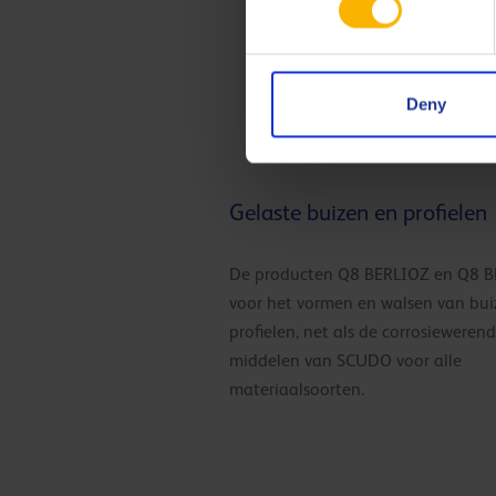
aluminium van PRIAMUS zorgen
zeer schone trekmachines en
werkomstandigheden.
Deny
Gelaste buizen en profielen
De producten Q8 BERLIOZ en Q8 
voor het vormen en walsen van bui
profielen, net als de corrosieweren
middelen van SCUDO voor alle
materiaalsoorten.