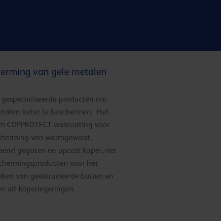
erming van gele metalen
n gespecialiseerde producten om
etalen beter te beschermen. Het
m COPPROTECT wascoating voor
cherming van warmgewalst,
pend gegoten en upcast koper, net
schermingsproducten voor het
ikken van geëxtrudeerde buizen en
en uit koperlegeringen.