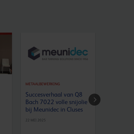
METAALBEWERKING
METAALBEWE
Succesverhaal van Q8
Wat is Ge
Bach 7022 volle snijolie
Wirol 22
bij Meunidec in Cluses
25 APRIL 2025
22 MEI 2025