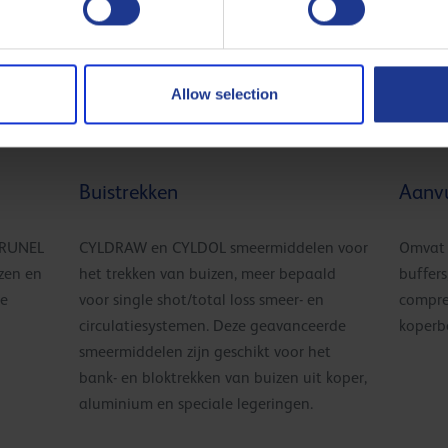
 voor
Allow selection
Buistrekken
Aanvu
BRUNEL
CYLDRAW en CYLDOL smeermiddelen voor
Omvat 
zen en
het trekken van buizen, meer bepaald
buffers
de
voor single shot/total loss smeer- en
compre
circulatiesystemen. Deze geavanceerde
koperb
smeermiddelen zijn geschikt voor het
bank- en bloktrekken van buizen uit koper,
aluminium en speciale legeringen.