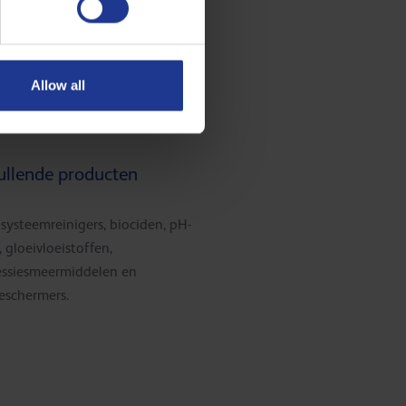
Allow all
llende producten
systeemreinigers, biociden, pH-
, gloeivloeistoffen,
ssiesmeermiddelen en
eschermers.