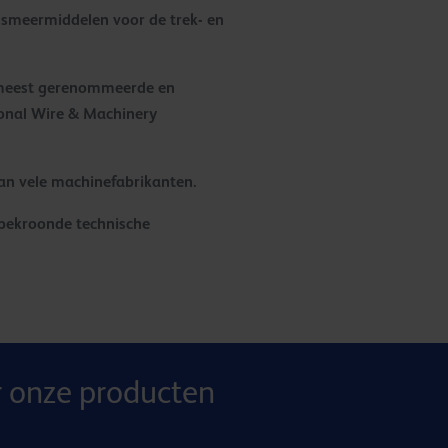
 smeermiddelen voor de trek- en
e meest gerenommeerde en
ional Wire & Machinery
an vele machinefabrikanten.
 bekroonde technische
r onze producten