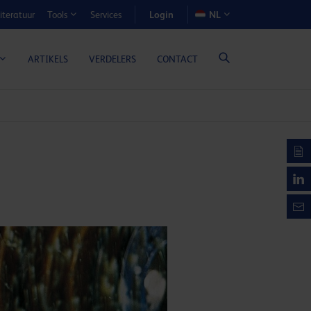
Login
iteratuur
Services
NL
Tools
N-VOORDEELCALCULATOR
ARTIKELS
VERDELERS
CONTACT