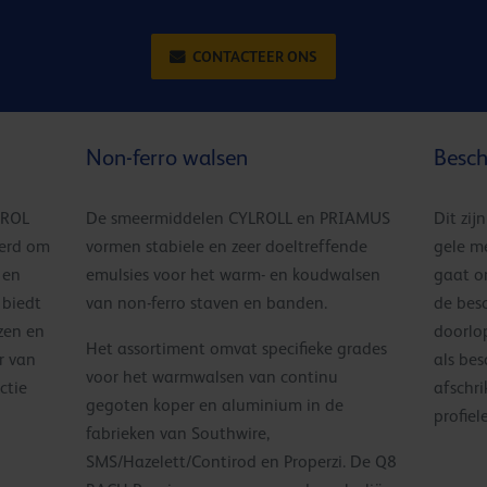
CONTACTEER ONS
Non-ferro walsen
Besch
IROL
De smeermiddelen CYLROLL en PRIAMUS
Dit zij
ëerd om
vormen stabiele en zeer doeltreffende
gele m
 en
emulsies voor het warm- en koudwalsen
gaat o
 biedt
van non-ferro staven en banden.
de bes
zen en
doorlo
Het assortiment omvat specifieke grades
r van
als be
voor het warmwalsen van continu
ctie
afschr
gegoten koper en aluminium in de
profiel
fabrieken van Southwire,
SMS/Hazelett/Contirod en Properzi. De Q8