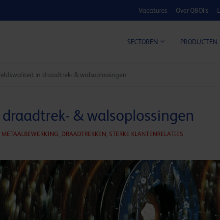
Vacatures
Over Q8Oils
L
KOSTE
SECTOREN
PRODUCTEN
eldkwaliteit in draadtrek- & walsoplossingen
n draadtrek- & walsoplossingen
METAALBEWERKING,
DRAADTREKKEN,
STERKE KLANTENRELATIES