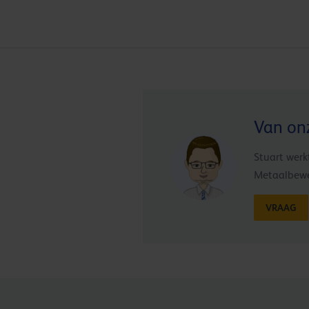
Van onz
Stuart werk
Metaalbewer
VRAAG