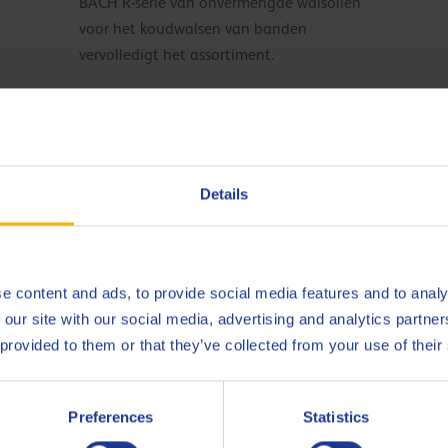
BACH R-serie van onvermengde walsoliën
voor het koudwalsen van banden
vervolledigt het assortiment.
draad
Vet voor aluminium leidingen
Roest
leger
Details
Hoogwaardige smeervetten, speciaal
TANTAR
ken van
ontwikkeld om bovenleidingen te
nattrek
n.
beschermen tegen corrosie, oxidatie en
special
e content and ads, to provide social media features and to analy
oppervlaktewrijving.
DRA
draden,
 our site with our social media, advertising and analytics partn
soliën
toepass
 provided to them or that they’ve collected from your use of their
n de
Preferences
Statistics
 voor