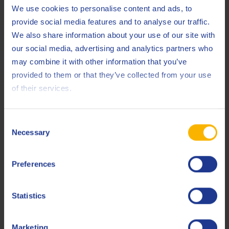
We use cookies to personalise content and ads, to
provide social media features and to analyse our traffic.
We also share information about your use of our site with
1. De wrijvingsoppervlakken maken contact met de
our social media, advertising and analytics partners who
oneffenheden.
may combine it with other information that you’ve
2. De hydrodynamische effecten van de olie, of de
provided to them or that they’ve collected from your use
reologische eigenschappen van bulkolie, hebben geen
of their services.
beduidende invloed op de wrijvingseigenschappen.
3. De interacties in het contactgebied tussen
Consent
wrijvingsoppervlakken en het smeermiddel bepalen de
Necessary
Selection
wrijvingseigenschappen.
Preferences
Ingang walsspleet :
Statistics
Een ideale gemengd smeerregime
Marketing