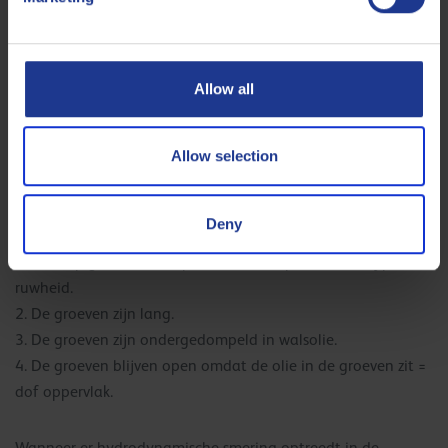
In een ideale gemengde opstelling:
1. De strip gaat de walsspleet in. De strip heeft een typische
ruwheid.
Allow all
2. De groeven zijn lang.
3. De groeven worden geperst.
4. De groeven zijn afgeplat = gaaf en glanzend oppervlak.
Allow selection
Bij het walsen met hydrodynamische smering zijn de
metalen oppervlakken volledig van elkaar gescheiden en is er
Deny
veel meer olie in de walsspleet:
1. De strip gaat de walsspleet in. De strip heeft een typische
ruwheid.
2. De groeven zijn lang.
3. De groeven zijn ondergedompeld in walsolie.
4. De groeven blijven open omdat de olie in de groeven zit =
dof oppervlak.