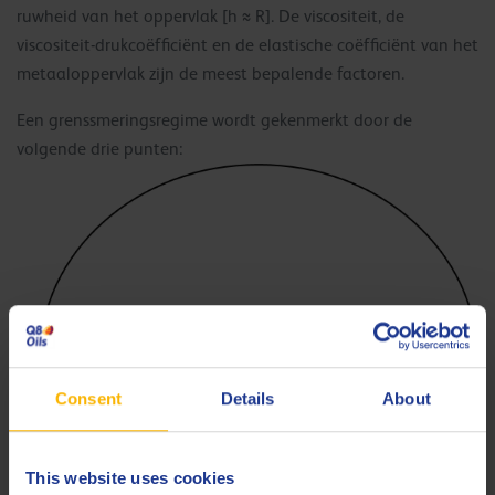
ruwheid van het oppervlak [h ≈ R]. De viscositeit, de
viscositeit-drukcoëfficiënt en de elastische coëfficiënt van het
metaaloppervlak zijn de meest bepalende factoren.
Een grenssmeringsregime wordt gekenmerkt door de
volgende drie punten:
Consent
Details
About
This website uses cookies