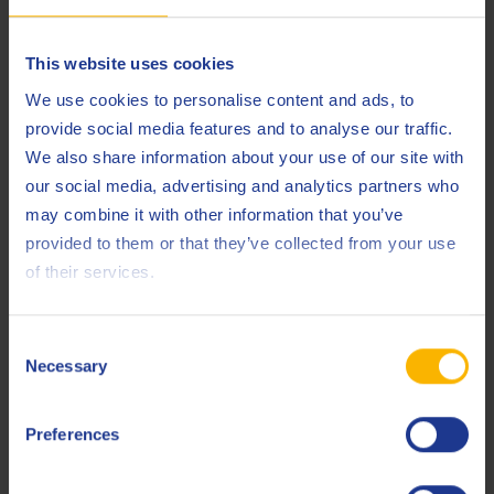
is net wat het werk van een technisch specialist zo
aantrekkelijk maakt: je kan er zeker van zijn dat je werk
uitdagend blijft.
This website uses cookies
We use cookies to personalise content and ads, to
Wat zijn volgens jou de belangrijkste
provide social media features and to analyse our traffic.
leermomenten binnen de sector?
We also share information about your use of our site with
our social media, advertising and analytics partners who
may combine it with other information that you’ve
Dat kan ik natuurlijk enkel zeggen vanuit mijn eigen
provided to them or that they’ve collected from your use
ervaring. Zo heb ik in de loop der jaren voor alle
of their services.
verschillende productsegmenten gewerkt. Dit zorgde niet
enkel voor de benodigde variatie in het werk, maar heeft er
ook voor gezorgd dat ik op aangename manier een
Consent
Necessary
uitgebreide expertise heb kunnen opbouwen. Je mag jezelf
Selection
echter niet te snel ‘expert in het vakgebied’ noemen, omdat
je elke dag opnieuw weer nieuwe onbekende uitdagingen
Preferences
tegenkomt.