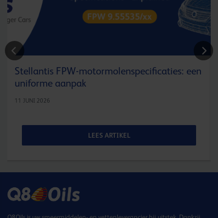
Stellantis FPW-motormolenspecificaties: een
uniforme aanpak
11 JUNI 2026
LEES ARTIKEL
Q8Oils is uw smeermiddelen- en vettenleverancier bij uitstek. Dankzij