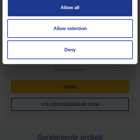
Allow all
Van onze expert Joris van der List
Allow selection
Na 8 jaar gewerkt te hebben bij het Q8Research
Institute in Rotterdam, heeft Joris van der List zich
aangesloten bij Q8Oils in 2011. Naast de functie van
Deny
Technology Manager, is hij ook een expert in het
Energie segment en heeft hij een achtergrond in
machinebouw.
VRAAG
STEL EEN ONDERWERP VOOR
Gerelateerde artikels