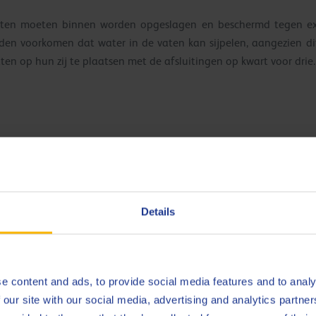
aten moeten binnen worden opgeslagen en beschermd tegen ext
rden voorkomen dat water in de vaten kan sijpelen, aangezien di
ten op hun zij te plaatsen met de afsluitingen op kwart voor drie.
Het emulsiemengproces kan
langdurige stabiliteit en de l
essentieel om het concen
dus
Details
voegen in plaats van omgekee
Mengtoestellen zijn aa
verdringerstoestellen die het 
Zie Fig. 6.
e content and ads, to provide social media features and to analy
 our site with our social media, advertising and analytics partn