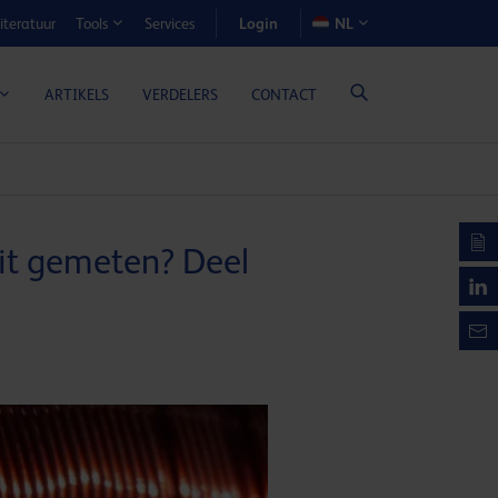
Login
iteratuur
Services
NL
Tools
N-VOORDEELCALCULATOR
ARTIKELS
VERDELERS
CONTACT
eit gemeten? Deel