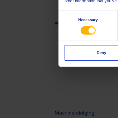
other information that you’ve
Consent
Necessary
Selection
Water
Deny
Machinereiniging