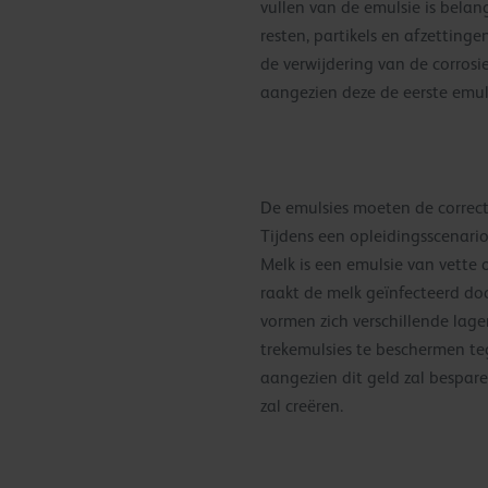
vullen van de emulsie is belang
resten, partikels en afzetting
de verwijdering van de corros
aangezien deze de eerste emul
De emulsies moeten de correct
Tijdens een opleidingsscenario
Melk is een emulsie van vette o
raakt de melk geïnfecteerd doo
vormen zich verschillende lage
trekemulsies te beschermen te
aangezien dit geld zal bespar
zal creëren.