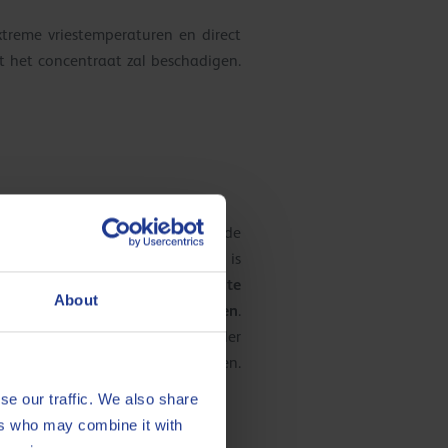
reme vriestemperaturen en direct
t het concentraat zal beschadigen.
 ook een invloed hebben op de
evensduur van de trekemulsie. Het is
traat altijd aan het water toe te
About
rd om instabiliteit te voorkomen
.
nbevolen, in het bijzonder
concentraat in het water injecteren.
se our traffic. We also share
ers who may combine it with