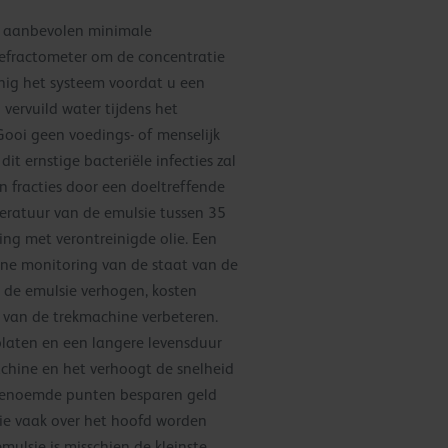
e aanbevolen minimale
refractometer om de concentratie
reinig het systeem voordat u een
 vervuild water tijdens het
Gooi geen voedings- of menselijk
dit ernstige bacteriële infecties zal
n fracties door een doeltreffende
peratuur van de emulsie tussen 35
ing met verontreinigde olie. Een
e monitoring van de staat van de
 de emulsie verhogen, kosten
van de trekmachine verbeteren.
kplaten en een langere levensduur
chine en het verhoogt de snelheid
genoemde punten besparen geld
ie vaak over het hoofd worden
mulsie is misschien de kleinste