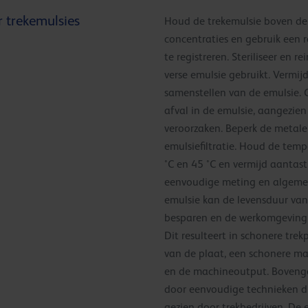
 trekemulsies
Houd de trekemulsie boven d
concentraties en gebruik een 
te registreren. Steriliseer en 
verse emulsie gebruikt. Vermijd
samenstellen van de emulsie. 
afval in de emulsie, aangezien 
veroorzaken. Beperk de metale
emulsiefiltratie. Houd de tem
°C en 45 °C en vermijd aantast
eenvoudige meting en algemen
emulsie kan de levensduur van
besparen en de werkomgeving 
Dit resulteert in schonere tre
van de plaat, een schonere ma
en de machineoutput. Boven
door eenvoudige technieken d
gezien door trekbedrijven. De e