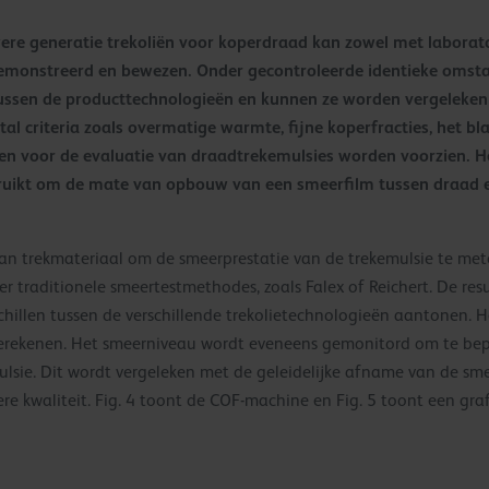
re generatie trekoliën voor koperdraad kan zowel met laborato
emonstreerd en bewezen. Onder gecontroleerde identieke oms
sen de producttechnologieën en kunnen ze worden vergeleken in 
l criteria zoals overmatige warmte, fijne koperfracties, het bl
n voor de evaluatie van draadtrekemulsies worden voorzien. Het
ruikt om de mate van opbouw van een smeerfilm tussen draad en 
an trekmateriaal om de smeerprestatie van de trekemulsie te m
r traditionele smeertestmethodes, zoals Falex of Reichert. De resul
hillen tussen de verschillende trekolietechnologieën aantonen. H
erekenen. Het smeerniveau wordt eveneens gemonitord om te bepal
sie. Dit wordt vergeleken met de geleidelijke afname van de sme
e kwaliteit. Fig. 4 toont de COF-machine en Fig. 5 toont een graf