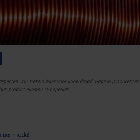
ijf aspecten van trekemulsies voor koperdraad waarop producent
 hun productiekosten te beperken.
meermiddel