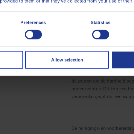
 provided to them or that they’ve collected from your use of their
Preferences
Statistics
De kwaliteit van het water dat
belangrijk voor de levensduur 
water moet e
trekemulsie. Het
voor het samenstellen van de
voor het aanvullen van de em
Allow selection
wordt het gebruik van gedemi
gebruik van met zout onthard
de zouten die de hardheid be
andere zouten. Dit kan een hog
veroorzaken, wat de levensduu
De reinigings- en voorbereidi