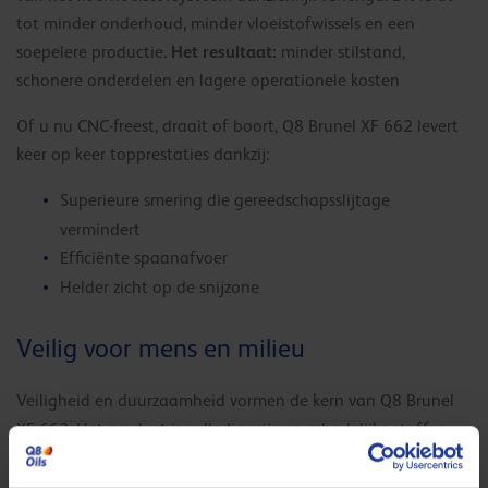
tot minder onderhoud, minder vloeistofwissels en een
Het resultaat:
soepelere productie.
minder stilstand,
schonere onderdelen en lagere operationele kosten
Of u nu CNC-freest, draait of boort, Q8 Brunel XF 662 levert
keer op keer topprestaties dankzij:
Superieure smering die gereedschapsslijtage
vermindert
Efficiënte spaanafvoer
Helder zicht op de snijzone
Veilig voor mens en milieu
Veiligheid en duurzaamheid vormen de kern van Q8 Brunel
XF 662. Het product is volledig vrij van schadelijke stoffen
zoals formaldehydedonoren, boor, biociden, nitrieten,
fenolen, chloor en secundaire aminen. Daarmee voldoet het