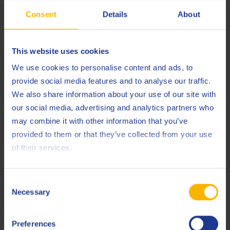
aan de strenge TRGS 611-normen en vormt het een veilige
Consent
Details
About
keuze voor zowel operators als het milieu.
This website uses cookies
Geteste en bewezen prestaties
We use cookies to personalise content and ads, to
Uit onafhankelijke tests, zoals de Tapping Torque Test, blijkt
provide social media features and to analyse our traffic.
dat XF 662 tot 33% beter presteert op aluminiumlegeringen
We also share information about your use of our site with
in vergelijking met conventionele emulsies. Dankzij
our social media, advertising and analytics partners who
uitstekende olieafscheidende eigenschappen (getest volgens
may combine it with other information that you’ve
ASTM D1401) blijven prestaties stabiel, zelfs bij
provided to them or that they’ve collected from your use
verontreiniging.
of their services.
Consent
Necessary
Selection
Preferences