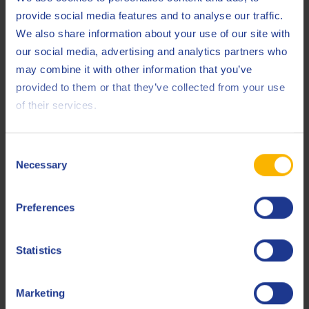
lucht inademden die 0,038 mg kobalt/m3 bevatte (ongeveer
provide social media features and to analyse our traffic.
100.000 keer de concentratie die normaal in omgevingslucht
We also share information about your use of our site with
wordt aangetroffen) ondervonden moeilijkheden bij het
our social media, advertising and analytics partners who
ademen. Bij mensen die werden blootgesteld aan 0,005 mg
may combine it with other information that you’ve
kobalt/m3 tijdens werkzaamheden met zware metalen, een
provided to them or that they’ve collected from your use
legering van kobalt en wolfraamcarbide, werden ernstige
of their services.
gevolgen voor de longen vastgesteld, zoals astma,
pneumonie en piepende ademhaling. Mensen die op het
Consent
werk werden blootgesteld aan 0,007 mg kobalt/m3
Necessary
Selection
ontwikkelden eveneens kobaltallergieën die leidden tot
astma en huiduitslag.
Preferences
Om te vermijden dat kobalt wordt uitgeloogd, is het van
essentieel belang dat slijpactiviteiten worden afgeschermd
Statistics
van matig tot uiterst corrosieve omgevingen.
Marketing