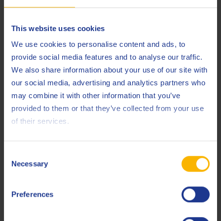
Q8 Bach XNRG: nog meer bio dan vereist
This website uses cookies
Het Q8 Bach XNRG-gamma bestaat uit hernieuwbare
We use cookies to personalise content and ads, to
Meer dan 65 % van het koolstofgehalte is
hulpbronnen.
provide social media features and to analyse our traffic.
afkomstig van hernieuwbare hulpbronnen
, waardoor het
We also share information about your use of our site with
product nog beter scoort dan de vereisten opgelegd door EN
our social media, advertising and analytics partners who
16807.
may combine it with other information that you’ve
provided to them or that they’ve collected from your use
De biologische afbreekbaarheid van deze universeel
of their services.
inzetbare snijoliën wordt getest met de OECD 301B aerobe
biologische afbreekbaarheidstest. “In het laboratorium
Consent
simuleren we de afbraak van koolwaterstoffen door
Necessary
Selection
bacteriën toe te voegen”, verklaart Fabio Farinazzo, R&D-
wetenschapper bij Q8Oils. “Onder invloed van de aanwezige
zuurstof breken deze bacteriën de koolwaterstoffen in water
Preferences
en kooldioxide af. In de laatste fase van het biologische
afbraakproces blijven op het einde van de test geen