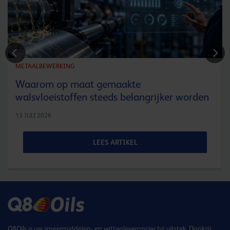
METAALBEWERKING
Waarom op maat gemaakte
walsvloeistoffen steeds belangrijker worden
13 JULI 2026
LEES ARTIKEL
Q8Oils is uw smeermiddelen- en vettenleverancier bij uitstek. Dankzij