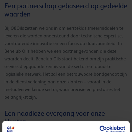
Een partnerschap gebaseerd op gedeelde
waarden
Bij Q8Oils zetten we ons in om eersteklas smeermiddelen te
leveren die worden ondersteund door technische expertise,
voortdurende innovatie en een focus op duurzaamheid. In
Benelub Oils hebben we een partner gevonden die deze
waarden deelt. Benelub Oils staat bekend om zijn praktische
service, diepgaande kennis van de sector en robuuste
logistieke netwerk. Het zal een betrouwbare bondgenoot zijn
in de dienstverlening aan onze klanten – vooral in de
metaalverwerkende sector, waar precisie en prestaties het
belangrijkst zijn.
Een naadloze overgang voor onze
klanten