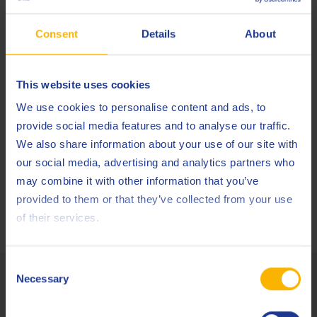
Dankzij deze samenwerking kunnen klanten in Nederland
blijven rekenen op directe toegang tot de uitgebreide
Consent
Details
About
productportefeuille van Q8Oils – nu met het extra voordeel
van de lokale ondersteuning, het advies op maat en de
efficiënte levering door Benelub Oils.
This website uses cookies
We use cookies to personalise content and ads, to
Vooruitblik
provide social media features and to analyse our traffic.
We also share information about your use of our site with
We zijn enthousiast over de weg die voor ons ligt. Samen met
our social media, advertising and analytics partners who
Benelub Oils kijken we ernaar uit om ons marktbereik uit te
may combine it with other information that you’ve
breiden, de waarde voor onze klanten te verhogen en de
provided to them or that they’ve collected from your use
norm te blijven stellen voor smeermiddelenprestaties en
of their services.
betrouwbaarheid in Nederland.
Consent
Gerelateerde artikels
Necessary
Selection