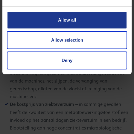
Productietempo
– een slecht gekozen
metaalbewerkingsvloeistof of een in slechte staat
vertraagt het productietempo of maakt het
Allow all
onvoorspelbaar. Met een goede, schone
metaalbewerkingsvloeistof wordt het productietempo
Allow selection
stabieler en beter voorspelbaar.
Productie onderbrekingen
– deze worden ook beïnvloed
door de metaalbewerkingsvloeistoffen en door
Deny
bovenstaande factoren. De duur van de productie
onderbreking hangt samen met de afstellingsfrequentie
van de machines, het slijpen, de vervanging van
gereedschap, aflaten van de vloeistof, reiniging van de
machine, enz.
De kostprijs van ziekteverzuim
– in sommige gevallen
heeft de kwaliteit van een metaalbewerkingsvloeistof een
invloed op het aantal dagen ziekteverzuim in een bedrijf.
Blootstelling aan hoge concentraties microbiologische