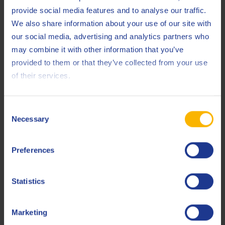
inspecties, aanpassingen tijdens onderhoud,
provide social media features and to analyse our traffic.
afvoerfrequenties, inclusief datum van reiniging en de
We also share information about your use of our site with
reden, hoeveelheid toegevoegde vloeistof (zowel bij
our social media, advertising and analytics partners who
reiniging als periodiek bijvullen), documentatie van
may combine it with other information that you’ve
problemen en algemene commentaar.
provided to them or that they’ve collected from your use
Levensduur van gereedschap
– een
of their services.
metaalbewerkingsvloeistof bepaalt mee de slijpfrequentie
en de vervanging van gereedschap. Een goede vloeistof
Consent
kan de levensduur van gereedschap verdubbelen of
Necessary
Selection
verdrievoudigen.
Oppervlaktekwaliteit
– wordt ook beïnvloed door de
Preferences
vloeistof en is samen met de levensduur van het
gereedschap een belangrijke factor. Een afwerkingslaag
van slechte kwaliteit kan veroorzaakt worden door
Statistics
onvoldoende smering of koeling door de
metaalbewerkingsvloeistof. Een goede vloeistof betekent
Marketing
kwaliteit en geen vlekken.