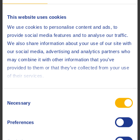
Q8 Bach RSD
Het nieuwe gamma
is gebaseerd op recente
technologie van zeer zuivere gesynthetiseerde basisoliën, die
This website uses cookies
hoger vlampunt hebben en een daardoor een
een
verbeterd veiligheidsprofiel opleveren
. Q8 Bach RSD bevat
We use cookies to personalise content and ads, to
tevens additieven die speciaal zijn ontwikkeld voor de
provide social media features and to analyse our traffic.
productie van metalen strip en zorgt voor
We also share information about your use of our site with
hoogwaardige afwerking van het oppervlak
een
.
our social media, advertising and analytics partners who
may combine it with other information that you’ve
provided to them or that they’ve collected from your use
of their services.
Consent
Necessary
Selection
Preferences
Van onze expert Andre Volkers