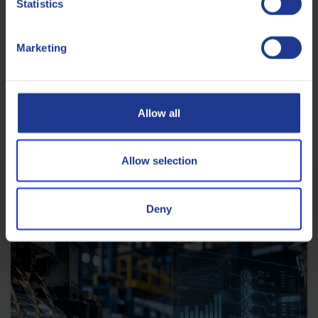
Statistics
André werkt sinds 2010 voor Q8Oils, is expert in
Koudwalsen en heeft een achtergrond in chemie.
Marketing
VRAAG
STEL EEN ONDERWERP VOOR
Allow all
Allow selection
Gerelateerde artikels
Deny