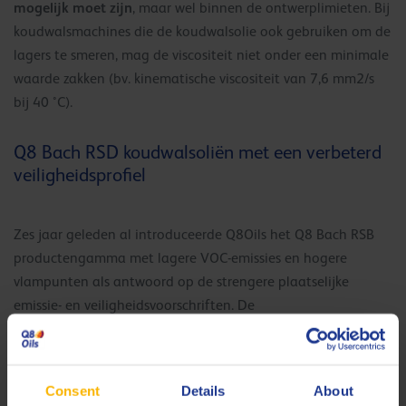
mogelijk moet zijn
, maar wel binnen de ontwerplimieten. Bij
koudwalsmachines die de koudwalsolie ook gebruiken om de
lagers te smeren, mag de viscositeit niet onder een minimale
waarde zakken (bv. kinematische viscositeit van 7,6 mm2/s
bij 40 °C).
Q8 Bach RSD koudwalsoliën met een verbeterd
veiligheidsprofiel
Zes jaar geleden al introduceerde Q8Oils het Q8 Bach RSB
productengamma met lagere VOC-emissies en hogere
vlampunten als antwoord op de strengere plaatselijke
emissie- en veiligheidsvoorschriften. De
onderzoeksafdelingen van Q8Oils in Italië en in Nederland
ontwikkelden onlangs samen de volgende generatie
koudwalsoliën, die een nog beter veiligheidsprofiel hebben.
Consent
Details
About