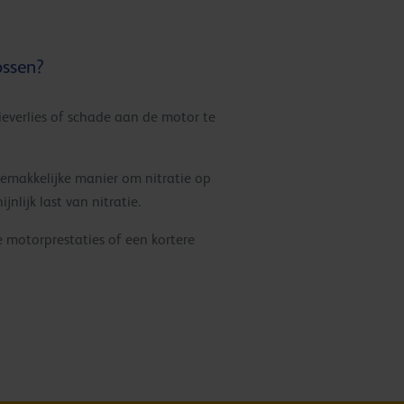
ossen?
ieverlies of schade aan de motor te
gemakkelijke manier om nitratie op
nlijk last van nitratie.
e motorprestaties of een kortere