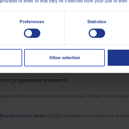
nden
: Organische nitraten worden vooral gevormd op de olielaag o
 provided to them or that they’ve collected from your use of their
derwandtemperaturen.
 Een slechte afdichting van de zuigerringen leidt tot lekkage van 
Preferences
Statistics
bindingen gevormd.
Blow-by gassen die in het oliecarter terechtkomen, kunnen de reac
atie neemt toe naarmate de temperatuur in het oliecarter lager li
erzadigde koolwaterstofstructuren, zoals met waterstof behandeld
ekraakte basisoliën van Groep III (zoals de Q8 Mahler GR-reeks) z
Allow selection
en in je gasmotor voorkomt
en de effecten van nitratie te beschermen, bestaat erin om rege
Routine Analysis Service
(QRAS) ontwikkeld, een service die je hel