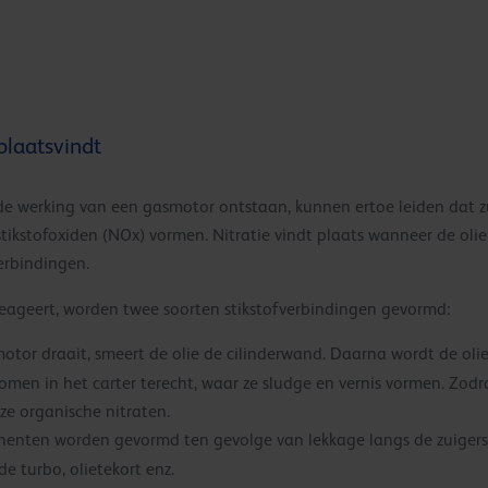
plaatsvindt
e werking van een gasmotor ontstaan, kunnen ertoe leiden dat zuu
tikstofoxiden (NOx) vormen. Nitratie vindt plaats wanneer de oli
erbindingen.
reageert, worden twee soorten stikstofverbindingen gevormd:
 motor draait, smeert de olie de cilinderwand. Daarna wordt de oli
men in het carter terecht, waar ze sludge en vernis vormen. Zod
 ze organische nitraten.
enten worden gevormd ten gevolge van lekkage langs de zuigers, 
e turbo, olietekort enz.