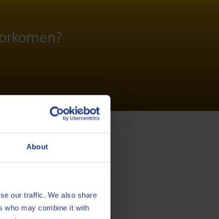
voorkomen?
About
en om nitratie op te sporen en te
se our traffic. We also share
komen.
ers who may combine it with