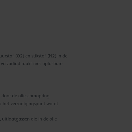
rstof (O2) en stikstof (N2) in de
e verzadigd raakt met oplosbare
e door de olieschraapring
ra het verzadigingspunt wordt
uitlaatgassen die in de olie