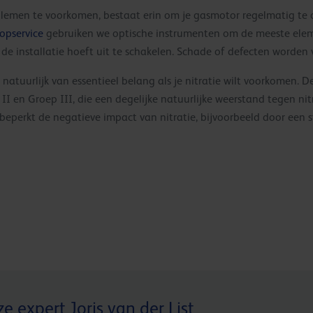
blemen te voorkomen, bestaat erin om je gasmotor regelmatig te
opservice
gebruiken we optische instrumenten om de meeste ele
 de installatie hoeft uit te schakelen. Schade of defecten worden
 natuurlijk van essentieel belang als je nitratie wilt voorkomen. 
II en Groep III, die een degelijke natuurlijke weerstand tegen ni
perkt de negatieve impact van nitratie, bijvoorbeeld door een s
e expert Joris van der List