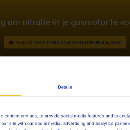
g om nitratie in je gasmotor te 
NEEM CONTACT OP MET ONZE GASMOTORSPECIALISTEN
smotoroliën beïnvloeden
Details
chillende oorzaken hebben. Houd rekening met de volgende factor
e content and ads, to provide social media features and to analy
erluchting van het carter kan contact tussen NOx en de olie voor
 our site with our social media, advertising and analytics partn