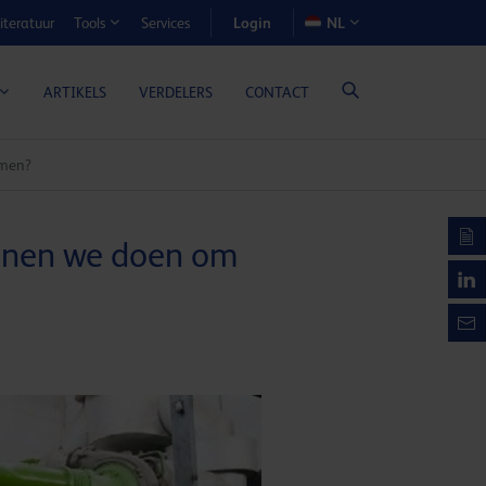
Login
iteratuur
Services
NL
Tools
N-VOORDEELCALCULATOR
ARTIKELS
VERDELERS
CONTACT
omen?
unnen we doen om