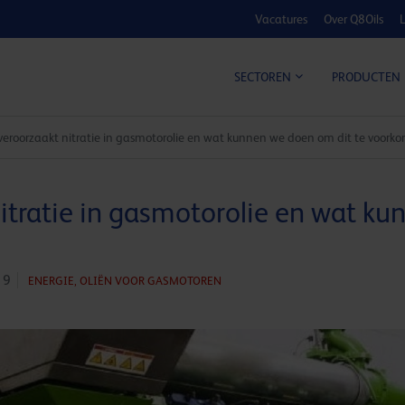
Vacatures
Over Q8Oils
L
KOSTE
SECTOREN
PRODUCTEN
eroorzaakt nitratie in gasmotorolie en wat kunnen we doen om dit te voork
itratie in gasmotorolie en wat k
19
ENERGIE,
OLIËN VOOR GASMOTOREN