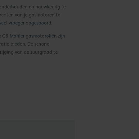
 onderhouden en nauwkeurig te
menten van je gasmotoren te
 veel vroeger opgespoord.
De Q8 Mahler gasmotoroliën zijn
tratie bieden. De schone
tijging van de zuurgraad te