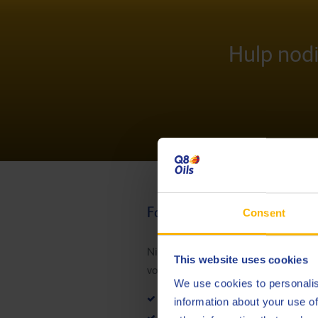
Hulp nodi
Factoren die nitratie in ga
Consent
Nitratie in gasmotoroliën kan vers
This website uses cookies
voorkomen:
We use cookies to personalis
Carterverluchting
: Een betere v
information about your use of