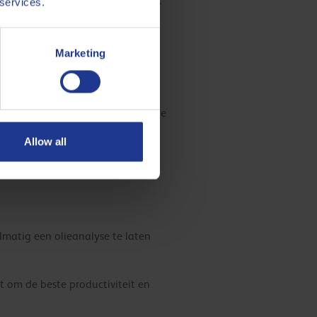
p de cilinderwand. Nitratie vindt
 services.
verbrandingsgassen in het carter.
Marketing
tie tussen de NOx en de olie op
gt.
e basisoliën van Groep II (zoals de
ijn minder gevoelig voor nitratie.
Allow all
lmatig een olieanalyse te laten
pt om de beste productiviteit en