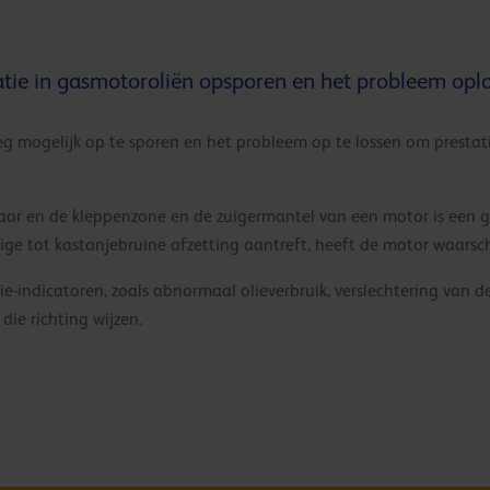
atie in gasmotoroliën opsporen en het probleem opl
oeg mogelijk op te sporen en het probleem op te lossen om prestat
laar en de kleppenzone en de zuigermantel van een motor is een 
ige tot kastanjebruine afzetting aantreft, heeft de motor waarschij
ie-indicatoren, zoals abnormaal olieverbruik, verslechtering van d
die richting wijzen.