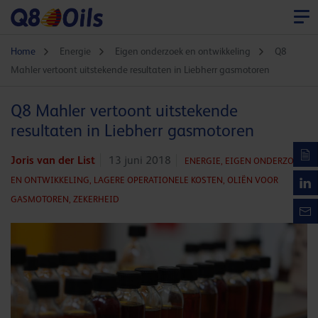
Home
Energie
Eigen onderzoek en ontwikkeling
Q8
Mahler vertoont uitstekende resultaten in Liebherr gasmotoren
Q8 Mahler vertoont uitstekende
resultaten in Liebherr gasmotoren
Joris van der List
13 juni 2018
ENERGIE,
EIGEN ONDERZOEK
EN ONTWIKKELING,
LAGERE OPERATIONELE KOSTEN,
OLIËN VOOR
GASMOTOREN,
ZEKERHEID