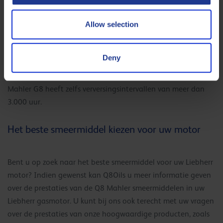
Allow selection
Hoewel de resultaten verschillen van motor tot motor,
bevestigen ze de uitstekende prestaties van Q8 Mahler
producten in alle Liebherr gasmotoren. Het gemiddelde
Deny
verversingsinterval van Q8 Mahler HA in Liebherr
biogasmotoren bedraagt meer dan 1.500 uur en de Q8
Mahler G8 heeft zelfs verversingsintervallen van meer dan
3.000 uur.
Het beste smeermiddel kiezen voor uw motor
Bent u op zoek naar het beste smeermiddel voor uw Liebherr
motor? Indien gewenst kan Q8Oils u meer informatie geven
over de prestaties van de Q8 Mahler smeermiddelen in uw
Liebherr gasmotor. U kunt bij ons ook terecht met uw vragen
over de prestaties van onze hoogwaardige producten, zoals