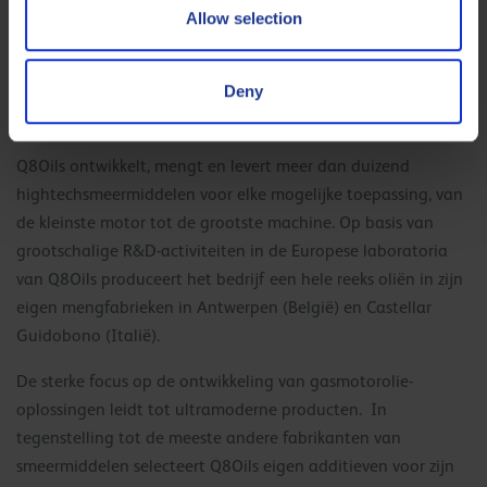
Q8Oils is een dochteronderneming van Kuwait Petroleum
Allow selection
Corporation (KPC), een van de tien grootste energieconcerns
in de wereld. Q8Oils ontwikkelt producten, diensten en
Deny
oplossingen die de rendabiliteit en duurzaamheid van de
bedrijven van zijn klanten een boost geven.
Q8Oils ontwikkelt, mengt en levert meer dan duizend
hightechsmeermiddelen voor elke mogelijke toepassing, van
de kleinste motor tot de grootste machine. Op basis van
grootschalige R&D-activiteiten in de Europese laboratoria
van Q8Oils produceert het bedrijf een hele reeks oliën in zijn
eigen mengfabrieken in Antwerpen (België) en Castellar
Guidobono (Italië).
De sterke focus op de ontwikkeling van gasmotorolie-
oplossingen leidt tot ultramoderne producten. In
tegenstelling tot de meeste andere fabrikanten van
smeermiddelen selecteert Q8Oils eigen additieven voor zijn