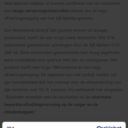
Veel klanten hebben al kunnen profiteren van de voordelen
lange verversingsintervallen
van
alsook van de lage
afzettingsneiging van het Q8 Mahler-gamma.
Een Nederlands bedrijf dat groene stroom uit biogas
produceert, heeft de olie in zijn twee Jenbacher JMS 316
stationaire gasmotoren vervangen door de Q8 Mahler G10
SAE 40. Deze stationaire gasmotorolie met hoog asgehalte
werd ontwikkeld voor gebruik met bio- en stortgassen. Het
product heeft een hoge TBN-retentie en een lage
afzettingsneiging. De eigenaar van het bedrijf merkte tot
zijn tevredenheid dat het interval voor de olieverversing van
zijn motoren met 54 % toenam. Hij verklaarde het volgende:
uitermate
“Bijzonder tevreden met de resultaten en de
beperkte afzettingsvorming op de zuiger en de
cilinderkoppen
.”
‘Schone technologie’