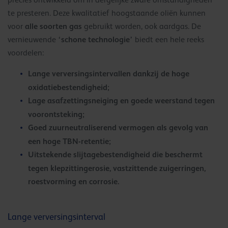
precies ontwikkeld om in dergelijke zware omstandigheden
te presteren. Deze kwalitatief hoogstaande oliën kunnen
alle soorten gas
voor
gebruikt worden, ook aardgas. De
‘schone technologie’
vernieuwende
biedt een hele reeks
voordelen:
Lange verversingsintervallen dankzij de hoge
oxidatiebestendigheid;
Lage asafzettingsneiging en goede weerstand tegen
voorontsteking;
Goed zuurneutraliserend vermogen als gevolg van
een hoge TBN-retentie;
Uitstekende slijtagebestendigheid die beschermt
tegen klepzittingerosie, vastzittende zuigerringen,
roestvorming en corrosie.
Lange verversingsinterval