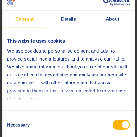
Een andere klant gebruikt een INNIO Jenbacher 612, F-versie
met stalen zuiger om de lampen in zijn serre/kas te laten
Consent
Details
About
branden. De warmte wordt gebruikt voor de verwarming van
de serre/kas. Wij hebben de prestaties van de Q8 Mahler G5
This website uses cookies
bij deze motor getest. De resultaten na 6.000 bedrijfsuren
bewezen de uitmuntendheid van deze technologie. De
We use cookies to personalise content and ads, to
groeven van de zuigerringen waren nog steeds bijzonder
provide social media features and to analyse our traffic.
eventuele afzettingen of
schoon en niets wees op
We also share information about your use of our site with
vastzittende ringen
. Eens te meer een bevestiging van de
our social media, advertising and analytics partners who
uitstekende ‘schone technologie’ van de Q8 G-series.
may combine it with other information that you’ve
provided to them or that they’ve collected from your use
of their services.
Consent
Necessary
Selection