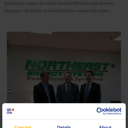
levensduur tegen de meest kostenefficiënte prijs leveren,
waardoor de totale smeeroliekosten aanzienlijk dalen.
Consent
Details
About