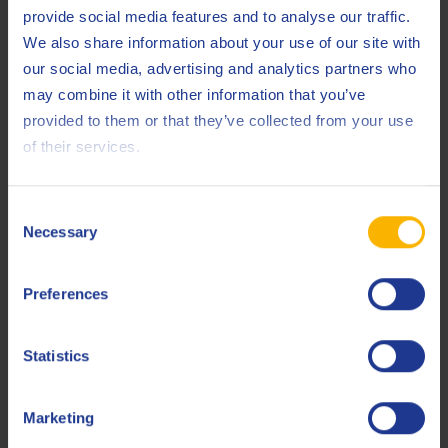
provide social media features and to analyse our traffic.
Gasmotoren op biogas, stortgas, natuurlijk gas of zuur gas
We also share information about your use of our site with
zijn onderworpen aan extreme bedrijfsomstandigheden,
our social media, advertising and analytics partners who
vooral in de buurt van de verbrandingskamer. Elk gastype
may combine it with other information that you’ve
heeft zijn eigen uitdagingen.
provided to them or that they’ve collected from your use
Q8Oils heeft smeermiddelen voor gasmotoren
of their services.
ontwikkeld die de zuren neutraliseren die worden
gevormd door de zure bestanddelen van het gas zoals
waterstofsulfide, en die de olieverversingsintervallen en
Consent
de levensduur van de motor verlengen.
Necessary
Selection
Voor motoren op biogas, stortgas en rioolgas beheerst
Preferences
Q8Oils efficiënt de zuren en schadelijke afzettingen.
Statistics
Marketing