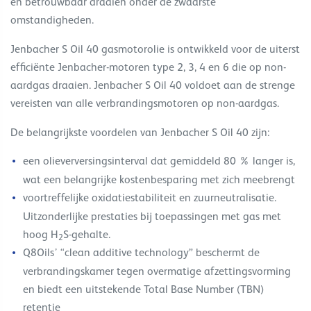
en betrouwbaar draaien onder de zwaarste
omstandigheden.
Jenbacher S Oil 40 gasmotorolie is ontwikkeld voor de uiterst
efficiënte Jenbacher-motoren type 2, 3, 4 en 6 die op non-
aardgas draaien. Jenbacher S Oil 40 voldoet aan de strenge
vereisten van alle verbrandingsmotoren op non-aardgas.
De belangrijkste voordelen van Jenbacher S Oil 40 zijn:
een olieverversingsinterval dat gemiddeld 80 % langer is,
wat een belangrijke kostenbesparing met zich meebrengt
voortreffelijke oxidatiestabiliteit en zuurneutralisatie.
Uitzonderlijke prestaties bij toepassingen met gas met
hoog H
S-gehalte.
2
Q8Oils’ “clean additive technology” beschermt de
verbrandingskamer tegen overmatige afzettingsvorming
en biedt een uitstekende Total Base Number (TBN)
retentie