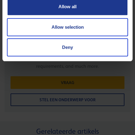
Allow all
Van onze expert Palub
Allow selection
Product Applications LUBricants, is the technical
service of Q8Oils. Here you can find five enthusiastic
experts with a passion for the industry. Please do not
Deny
hesitate to contact them for information concerning
product applications, specifications, safety
requirements, and much more.
VRAAG
STEL EEN ONDERWERP VOOR
Gerelateerde artikels