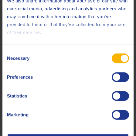
We also share information about your use of our site with
Uitstekende filtereigenschappen
our social media, advertising and analytics partners who
may combine it with other information that you’ve
Het product bevat geen actieve EP-additieven op basis van
provided to them or that they’ve collected from your use
zwavel, calcium of zink.
of their services.
Consent
Ga naar de productpagina
Necessary
Selection
Preferences
Geen producten gevonden.
Statistics
Marketing