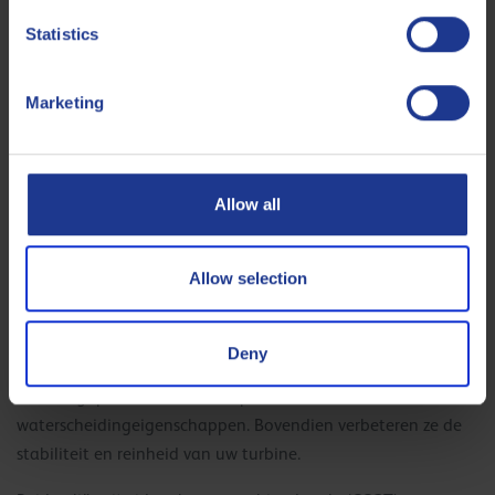
bedrijfsomstandigheden van uw turbinesystemen biedt
Statistics
Q8Oils verschillende turbineoliën om lakvorming te
voorkomen.
Marketing
In schone omgevingen met minimale afzetting zijn de Q8
Volta oliën de perfecte oplossing om turbines te beschermen
tegen lakvorming. Tests hebben bewezen dat de Q8 Volta
Allow all
oliën de levensduur van de olie verlengen en de
oxidatiestabiliteit verbeteren. De Q8 Volta-reeks is een
uitstekende turbineolie, zowel voor de nieuwe combined
Allow selection
cycle turbinetechnologie als voor bestaande schone turbine-
installaties.
Deny
Q8 van Gogh oliën hebben een verhoogde
afzettingoplosbaarheid en superieure
waterscheidingeigenschappen. Bovendien verbeteren ze de
stabiliteit en reinheid van uw turbine.