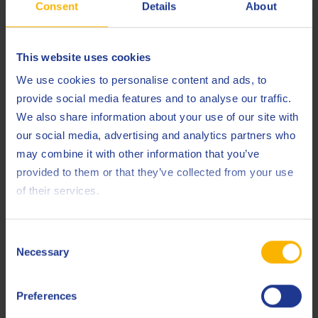
Consent
Details
About
Onderstaande afbeelding toont de resultaten van een
olieverouderingtest van de Q8 Volta EP 46 en de Q8 van
Gogh EP 46 in vergelijking met referenties van de
This website uses cookies
concurrentie.
We use cookies to personalise content and ads, to
provide social media features and to analyse our traffic.
We also share information about your use of our site with
our social media, advertising and analytics partners who
may combine it with other information that you’ve
provided to them or that they’ve collected from your use
of their services.
Consent
Welke turbineolie hebt u nodig voor uw turbine-
Necessary
Selection
installatie?
Preferences
Afhankelijk van de vloeistoftoestand en de