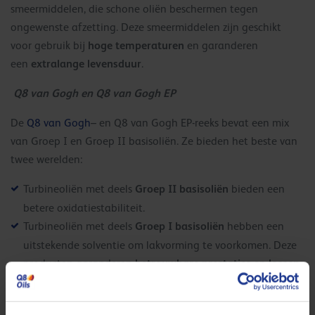
smeermiddelen, die schone oliën beschermen tegen
ongewenste afzetting. Deze smeermiddelen zijn geschikt
hoge temperaturen
voor gebruik bij
en garanderen
extralange levensduur
een
.
Q8 van Gogh en Q8 van Gogh EP
De
Q8 van Gogh
– en Q8 van Gogh EP-reeks bevat een mix
van Groep I en Groep II basisoliën. Ze bieden het beste van
twee werelden:
Groep II basisoliën
Turbineoliën met deels
bieden een
betere oxidatiestabiliteit.
Groep I basisoliën
Turbineoliën met deels
hebben een
uitstekende solventie om lakvorming te voorkomen. Deze
betrouwbare prestaties
lossen
producten garanderen
en
problemen
op in omgevingen waar oxidatie reeds
begonnen is.