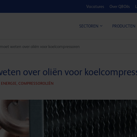
Vacatures
Over Q8Oils
L
KOSTE
SECTOREN
PRODUCTEN
 moet weten over oliën voor koelcompressoren
weten over oliën voor koelcompres
ENERGIE,
COMPRESSOROLIËN