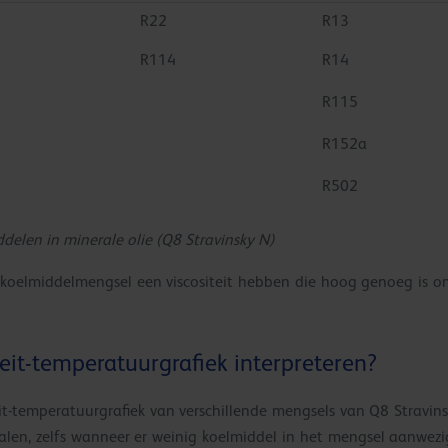
R22
R13
R114
R14
R115
R152a
R502
delen in minerale olie (Q8 Stravinsky N)
-koelmiddelmengsel een viscositeit hebben die hoog genoeg is o
eit-temperatuurgrafiek interpreteren?
eit-temperatuurgrafiek van verschillende mengsels van Q8 Stravi
dalen, zelfs wanneer er weinig koelmiddel in het mengsel aanwezig i