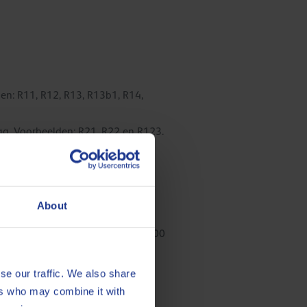
en: R11, R12, R13, R13b1, R14,
ag. Voorbeelden: R21, R22 en R123.
e, PAO of alkylbenzenen zijn niet
tig voor de mens. Ammoniak wordt
About
den van deze mengsels zijn: R500
se our traffic. We also share
ers who may combine it with