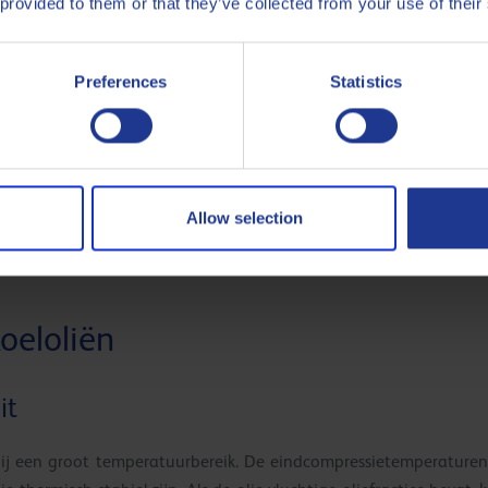
 provided to them or that they’ve collected from your use of their
 koelmiddelen zijn:
Preferences
Statistics
f te verdampen
pfase
k gekozen op basis van de relatie tussen de druk en de temperatu
Allow selection
et koelmiddel in de verdamper en de condensor zijn de tempera
verdamper en de condensor.
oeloliën
it
bij een groot temperatuurbereik. De eindcompressietemperaturen