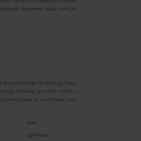
 komen de lichtere deeltjes als damp
overdracht beperken, maar ook de
d vergemakkelijkt de smering, maar
lijtage verhoogt. In tabel 1 vindt u
oseigenschappen in combinatie met
Niet
oplosbaar