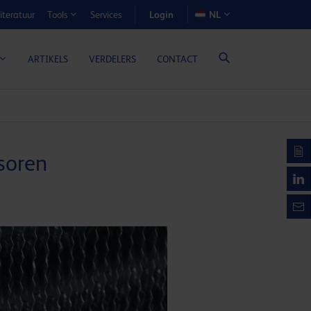
Login
iteratuur
Services
NL
Tools
N-VOORDEELCALCULATOR
ARTIKELS
VERDELERS
CONTACT
soren