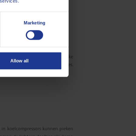
 services.
Marketing
ur in het bereik van de specifieke
Allow all
turen van de koude en warme zones.
 in koelcompressors kunnen pieken