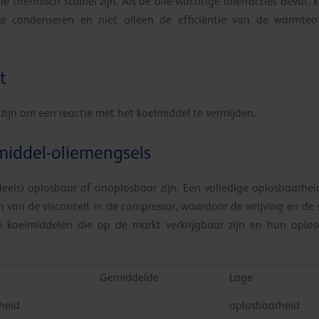
 thermisch stabiel zijn. Als de olie vluchtige oliefracties bevat,
e condenseren en niet alleen de efficiëntie van de warmte
t
zijn om een reactie met het koelmiddel te vermijden.
middel-oliemengsels
eels) oplosbaar of onoplosbaar zijn. Een volledige oplosbaarhei
n van de viscositeit in de compressor, waardoor de wrijving en de s
de koelmiddelen die op de markt verkrijgbaar zijn en hun opl
Gemiddelde
Lage
heid
oplosbaarheid