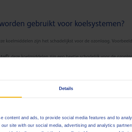
worden gebruikt voor koelsystemen?
ze koelmiddelen zijn het schadelijkst voor de ozonlaag. Voorbeeld
tof):
deze koelmiddelen zijn een beetje schadelijk voor de ozonla
e koelmiddelen zijn niet schadelijk voor de ozonlaag. Minerale oli
lden: R134a (gebruikt in airco’s van wagens) en R152a.
el ammoniak milieuvriendelijk is, is puur ammoniakgas zeer gif
ote industriële koelinstallaties.
Details
-koelmiddelen zijn ook verkrijgbaar op de markt. Voorbeel
 R502 (R22/R115).
e content and ads, to provide social media features and to analy
 our site with our social media, advertising and analytics partn
te koelmiddel?