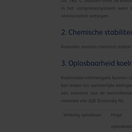
tot 180 °C. Daarom moet de koelolie
in het compressorsysteem waar z
olieviscositeit verhogen.
2. Chemische stabilitei
Koeloliën moeten chemisch stabiel 
3. Oplosbaarheid koel
Koelmiddel-oliemengsels kunnen (d
kan leiden tot aanzienlijke dalinge
een overzicht van de verschillen
minerale olie (Q8 Stravinsky N).
Volledig oplosbaar
Hoge
oplosbaar