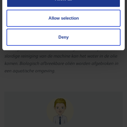
Vervang de oliefilter na 50 bedrijfsuren.
Installeer een speciale filter om water te verwijderen.*
Allow selection
Neem een oliestaal ter controle als de machine
gebruiksklaar is.
Deny
* Water in het systeem zal normaal verdampen tijdens de
werking, maar in extreme omstandigheden of bij een
slordige reiniging van de machine kan het water in de olie
komen. Biologisch afbreekbare oliën worden afgebroken in
een aquatische omgeving.