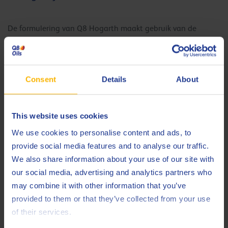
De formulering van Q8 Hogarth maakt gebruik van de
recentste zinkadditief soorten met zeer doeltreffende
slijtagebescherming. De slijtvastheid is dan ook van een zeer
hoog niveau (12 Pass in de FZG*-test). Ook de elektrische
Consent
Details
About
geleidbaarheid is hoger dan bij zinkvrije hydraulische oliën.
*FZG staat voor ‘Forschungsstelle fur Zahnrader und
Getriebebau’, het Duitse technische instituut voor de studie
This website uses cookies
van tandwielen en aandrijfsystemen.
We use cookies to personalise content and ads, to
provide social media features and to analyse our traffic.
5. Energiebesparing
We also share information about your use of our site with
our social media, advertising and analytics partners who
may combine it with other information that you’ve
Doordat de hydraulische Q8 Hogarth oliën zowel bij lage als
provided to them or that they’ve collected from your use
bij hoge temperaturen in het optimale viscositeitsbereik
of their services.
kunnen werken, kunt u er energie mee besparen. Een stabiele