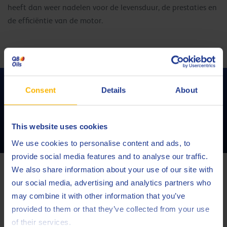
heeft dan weer nadelen voor de levensduur, de prestaties en
de efficiëntie van de motor.
Meer weten over het voorkomen van
Consent
Details
About
motorschade veroorzaakt door LSPI?
This website uses cookies
CONTACTEER ONS
We use cookies to personalise content and ads, to
provide social media features and to analyse our traffic.
Gespecialiseerde smeermiddelen om LSPI te
We also share information about your use of our site with
voorkomen
our social media, advertising and analytics partners who
may combine it with other information that you’ve
provided to them or that they’ve collected from your use
Door de juiste additieven aan de basisolie toe te voegen,
of their services.