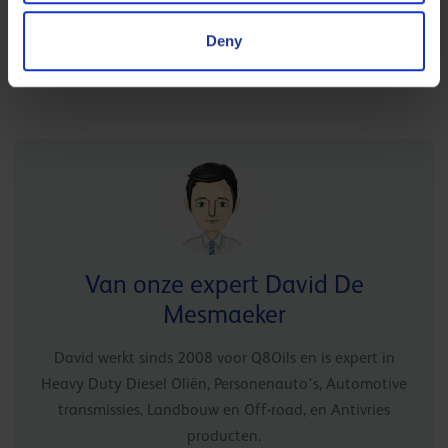
Deny
Geen producten gevonden.
Van onze expert David De
Mesmaeker
David werkt sinds 2008 voor Q8Oils en is expert in
Heavy Duty Diesel Oliën, Personenauto's, Automotive
transmissies, Landbouw en Off-road, en Antivries
producten.