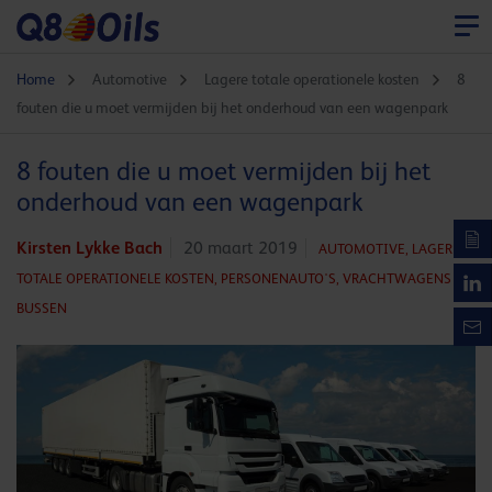
Home
Automotive
Lagere totale operationele kosten
8
fouten die u moet vermijden bij het onderhoud van een wagenpark
8 fouten die u moet vermijden bij het
onderhoud van een wagenpark
Kirsten Lykke Bach
20 maart 2019
AUTOMOTIVE,
LAGERE
TOTALE OPERATIONELE KOSTEN,
PERSONENAUTO'S,
VRACHTWAGENS EN
BUSSEN