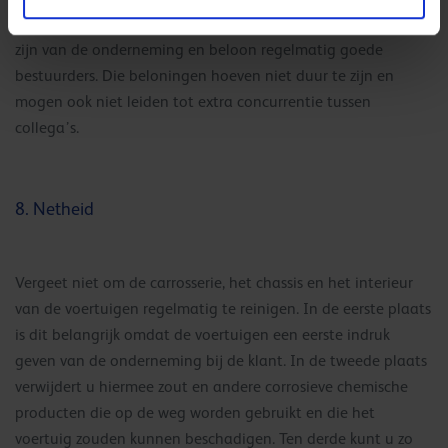
doelstellingen vast, maak duidelijk wat de verwachtingen
zijn van de onderneming en beloon regelmatig goede
bestuurders. Die beloningen hoeven niet duur te zijn en
mogen ook niet leiden tot extra concurrentie tussen
collega’s.
8. Netheid
Vergeet niet om de carrosserie, het chassis en het interieur
van de voertuigen regelmatig te reinigen. In de eerste plaats
is dit belangrijk omdat de voertuigen een eerste indruk
geven van de onderneming bij de klant. In de tweede plaats
verwijdert u hiermee zout en andere corrosieve chemische
producten die op de weg worden gebruikt en die het
voertuig zouden kunnen beschadigen. Ten derde kunt u zo