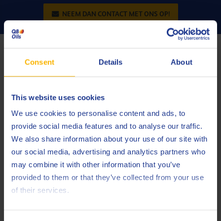
NEEM DAN CONTACT MET ONS OP!
5. Digitaliseer alle voertuigdocumenten
Consent
Details
About
Digitaliseer alle documenten voor elk voertuig en houd die
documenten in afzonderlijke bestanden bij – facturen,
This website uses cookies
werkorders, ontvangstbewijzen, foto’s,
We use cookies to personalise content and ads, to
producthandleidingen, ongevalaangifteformulieren en
provide social media features and to analyse our traffic.
gegevens die in het kader van Punt 2 werden verzameld. Op
We also share information about your use of our site with
die manier krijgt u snel, efficiënt en vlot toegang tot de
our social media, advertising and analytics partners who
volledige geschiedenis van het voertuig.
may combine it with other information that you’ve
provided to them or that they’ve collected from your use
of their services.
6. Noteer problemen met voertuigen