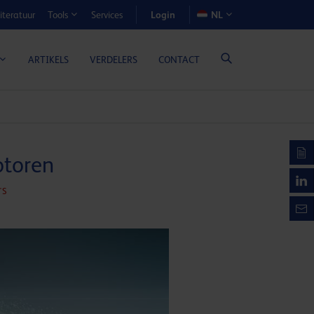
Login
iteratuur
Services
NL
Tools
N-VOORDEELCALCULATOR
ARTIKELS
VERDELERS
CONTACT
otoren
'S