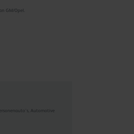
van GM/Opel.
 Personenauto's, Automotive