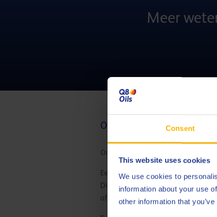
Meer weten
Op zoek naar LSPI-oplossin
Consent
Omdat LSPI de motor ernstig kan b
This website uses cookies
Een oplossing om LSPI te vermijden
We use cookies to personalis
Dit heeft helaas een negatief effec
information about your use of
afslanking en snelheidsverlaging.
other information that you’ve