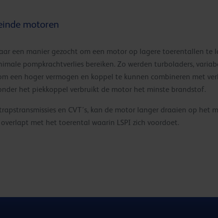
leinde motoren
ar een manier gezocht om een motor op lagere toerentallen te l
inimale pompkrachtverlies bereiken. Zo werden turboladers, variab
 om een hoger vermogen en koppel te kunnen combineren met ver
nder het piekkoppel verbruikt de motor het minste brandstof.
trapstransmissies en CVT’s, kan de motor langer draaien op het me
overlapt met het toerental waarin LSPI zich voordoet.