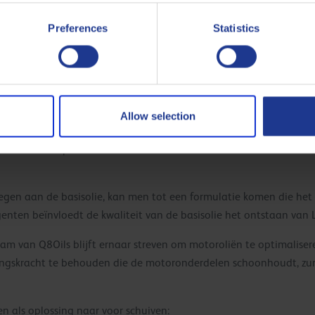
 formulatie van smeermiddelen. Smeermiddelen met een hogere calc
ucten op magnesiumbasis de kans op LSPI verkleinen. De calciumco
Preferences
Statistics
oudigste oplossing. Dit heeft dan weer nadelen voor de levensduur, 
delen om LSPI te voorkomen
Allow selection
sten van en experimenteren met nieuwe formulaties om voorontstek
egen aan de basisolie, kan men tot een formulatie komen die het r
nten beïnvloedt de kwaliteit van de basisolie het ontstaan van 
am van Q8Oils blijft ernaar streven om motoroliën te optimalisere
igingskracht te behouden die de motoronderdelen schoonhoudt, zur
 als oplossing naar voor schuiven: