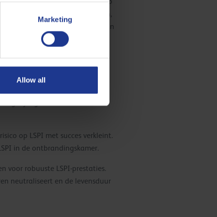
iumconcentratie lijken het risico
ncentratie in motoroliën verlagen,
Marketing
de prestaties en de efficiëntie van
Allow all
ing bij lagere toerentallen te
isico op LSPI met succes verkleint.
LSPI in de ontbrandingskamer.
n voor robuuste LSPI-prestaties.
en neutraliseert en de levensduur