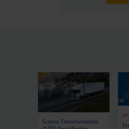
AU
Scania Transmissieolie
Iv
(STO) Specificaties