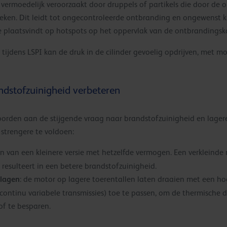
t vermoedelijk veroorzaakt door druppels of partikels die door 
ken. Dit leidt tot ongecontroleerde ontbranding en ongewenst kl
ie plaatsvindt op hotspots op het oppervlak van de ontbrandingsk
ijdens LSPI kan de druk in de cilinder gevoelig opdrijven, met mo
ndstofzuinigheid verbeteren
den aan de stijgende vraag naar brandstofzuinigheid en lagere
trengere te voldoen:
en van een kleinere versie met hetzelfde vermogen. Een verkleinde
 resulteert in een betere brandstofzuinigheid.
rlagen
: de motor op lagere toerentallen laten draaien met een ho
(continu variabele transmissies) toe te passen, om de thermische
f te besparen.