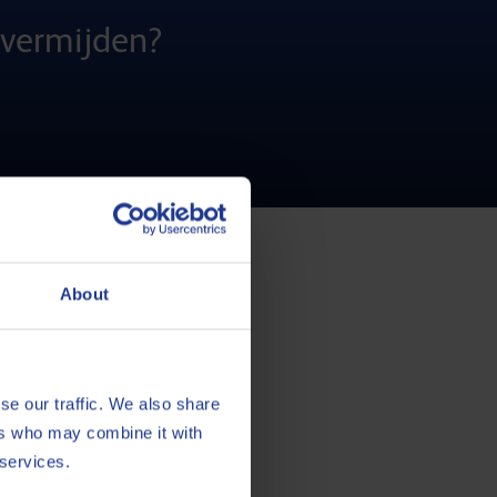
 vermijden?
About
t te vermijden.
andingstemperatuur te verlagen.
se our traffic. We also share
 met de initiële bedoeling van
ers who may combine it with
 services.