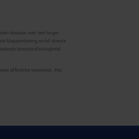
aten draaien met een hoger
ele kleppentiming en/of directe
beterde brandstofzuinigheid.
est efficiënte toerental. Het