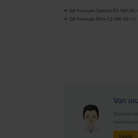
Q8 Formula Special D1 5W-30
,
Q8 Formula Elite C2 0W-30
om d
Van on
David werkt
transmissie
VRAAG