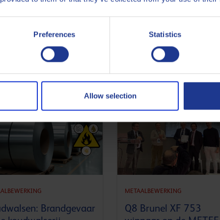
Preferences
Statistics
Nieuwste artikels
Allow selection
ALBEWERKING
METAALBEWERKING
dwalsen: Brandgevaar
Q8 Brunel XF 753