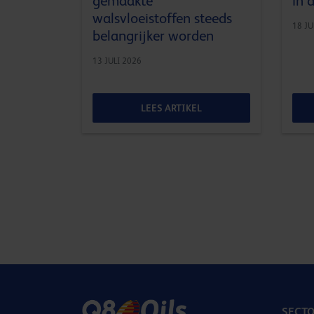
gemaakte
in 
walsvloeistoffen steeds
18 JU
belangrijker worden
13 JULI 2026
LEES ARTIKEL
SECT