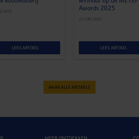
de koudwalserij
winnaar op de METEF
Awards 2025
LI 2025
23 JUNI 2025
LEES ARTIKEL
LEES ARTIKEL
NAAR ALLE ARTIKELS
OR
MEER ONTDEKKEN
CO