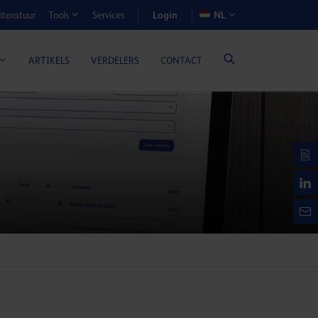
Login
iteratuur
Services
NL
Tools
N-VOORDEELCALCULATOR
ARTIKELS
VERDELERS
CONTACT