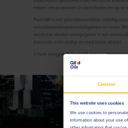
Onze experts gebruiken Fluid M8 om de vloeistoffe
helpen om problemen te identificeren en op te l
Fluid M8 is een gebruiksvriendelijk, volledig a
metaalbewerkingsvloeistofsysteem te tonen. Wann
resultaten worden weergegeven in een eenvoudig
eventuele actie nodig) en rood (actie vereist).
U kunt inloggen in Fluid M8 met uw smartphone, 
Consent
Contact
This website uses cookies
We use cookies to personalis
information about your use of
other information that you’ve