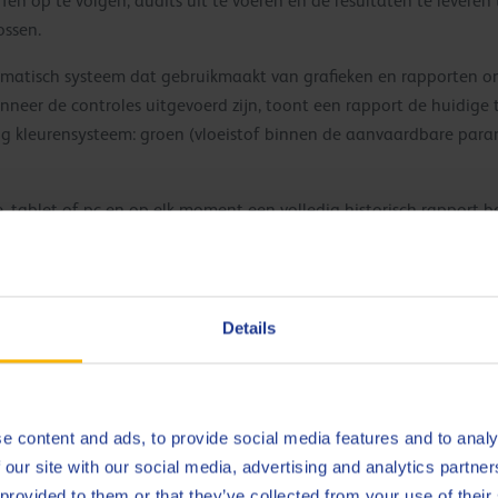
n op te volgen, audits uit te voeren en de resultaten te leveren te
ossen.
utomatisch systeem dat gebruikmaakt van grafieken en rapporten o
eer de controles uitgevoerd zijn, toont een rapport de huidige t
 kleurensysteem: groen (vloeistof binnen de aanvaardbare parame
tablet of pc en op elk moment een volledig historisch rapport be
Details
eer een van onze experts Metaalb
e content and ads, to provide social media features and to analy
CONTACTEER ONS
 our site with our social media, advertising and analytics partn
 provided to them or that they’ve collected from your use of their