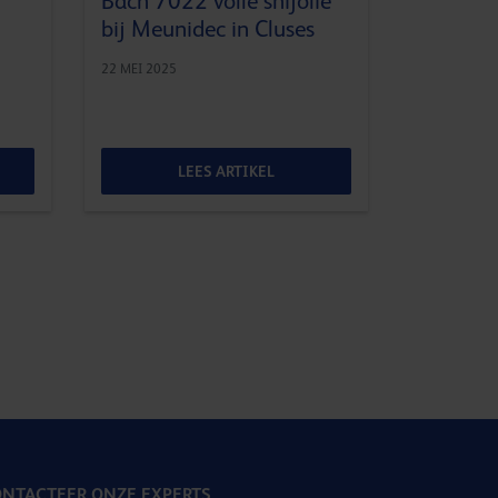
Bach 7022 volle snijolie
bij Meunidec in Cluses
22 MEI 2025
LEES ARTIKEL
NTACTEER ONZE EXPERTS