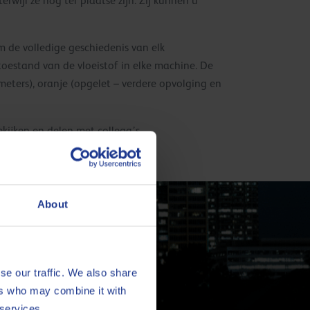
rwijl ze nog ter plaatse zijn. Zij kunnen u
m de volledige geschiedenis van elk
oestand van de vloeistof in elke machine. De
ters), oranje (opgelet – verdere opvolging en
kijken en delen met collega’s.
About
ewerking
se our traffic. We also share
ers who may combine it with
 services.