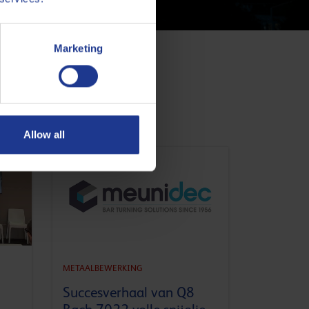
Marketing
Allow all
METAALBEWERKING
Succesverhaal van Q8