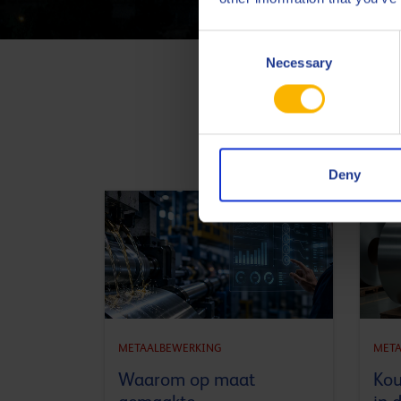
Consent
Necessary
Selection
Deny
METAALBEWERKING
META
Waarom op maat
Kou