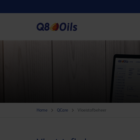
Home
QCare
Vloeistofbeheer