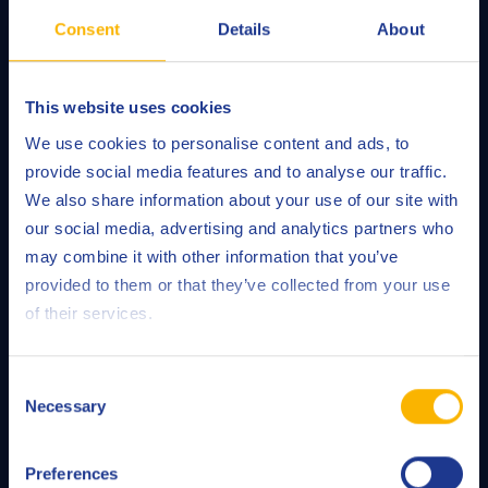
Consent
Details
About
Q8Oils is uw smeermiddelen- en vettenleverancier bij uitstek. Dankzij
This website uses cookies
onze eigen R&D laboratoria en state-of-the-art mengfabrieken, bieden
wij producten op maat van de klant, die beantwoorden aan de noden
We use cookies to personalise content and ads, to
van elke toepassing.
provide social media features and to analyse our traffic.
We also share information about your use of our site with
our social media, advertising and analytics partners who
SECTOR
may combine it with other information that you’ve
Energie
provided to them or that they’ve collected from your use
of their services.
Metaalbewerking
Automotive
Consent
Algemene Industrie
Necessary
Selection
MEER ONTDEKKEN
Preferences