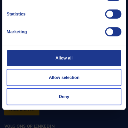
Over Q8Oils
Statistics
Contact
Overig nieuws
Marketing
Vacatures
Allow all
CONTACTEER ONZE EXPERTS
E-mail
Allow selection
SCHRIJF JE IN VOOR ONZE NIEUWSBRIEF
En ontvang een maandelijkse update over de smeermiddelenindustrie
Deny
INSCHRIJVEN
VOLG ONS OP LINKEDIN