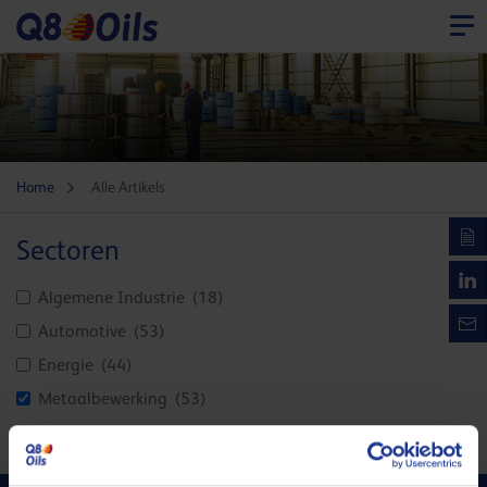
Home
Alle Artikels
Sectoren
Algemene Industrie
(18)
Automotive
(53)
Energie
(44)
Metaalbewerking
(53)
Overig Nieuws
(21)