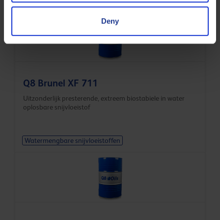
Deny
Q8 Brunel XF 711
Uitzonderlijk presterende, extreem biostabiele in water
oplosbare snijvloeistof
Watermengbare snijvloeistoffen