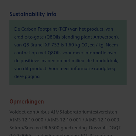
Sustainability info
De Carbon Footprint (PCF) van het product, van
cradle-to-gate (Q8Oils blending plant Antwerpen),
van Q8 Brunel XF 753 is 1.60 kg CO
eq / kg. Neem
2
contact op met Q8Oils voor meer informatie over
de positieve invloed op het milieu, de handafdruk,
van dit product. Voor meer informatie raadpleeg
deze
pagina
Opmerkingen
Voldoet aan Airbus AIMS-laboratoriumtestvereisten
AIMS 12-10-000 / AIMS 12-10-001 / AIMS 12-10-003.
Safran/Snecma PR 6300 goedkeuring. Dassault DGQT
0.4.2.0065 – Index E goedkeuring. PMUC-conform.