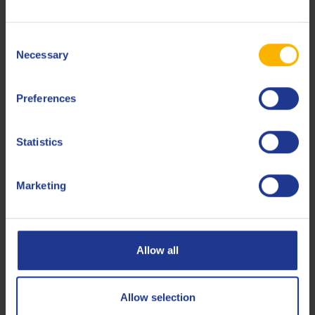
voor de operator aangenamer werken. Lees altijd het
veiligheidsinformatieblad met instructies over het
Consent
veilige gebruik van het product en eventuele
Necessary
Selection
milieurisico's.
Preferences
Gerelateerde producten
Statistics
Marketing
Q8 Brunel XF 355
Allow all
Hoogkwalitatief semisynthetisch watermengbaar
snijvloeistof voor ferro- en aluminiumlegeringen
Allow selection
Watermengbare snijvloeistoffen