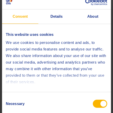
Consent
Details
About
Q8 Dino Bio 4
Milieuvriendelijk asfaltlosmiddel
This website uses cookies
We use cookies to personalise content and ads, to
provide social media features and to analyse our traffic.
Ontkistingsolie
We also share information about your use of our site with
our social media, advertising and analytics partners who
may combine it with other information that you’ve
provided to them or that they’ve collected from your use
of their services.
Q8 da Vinci 6
Consent
Necessary
Selection
Lichte onkistingsolie met uitzonderlijke
oppervlakteafwerking