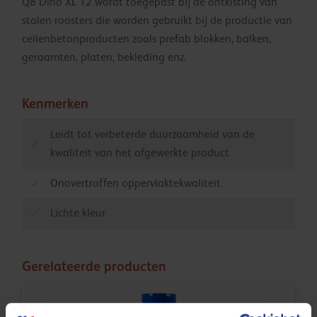
Q8 Dino XL 12 wordt toegepast bij de ontkisting van
stalen roosters die worden gebruikt bij de productie van
cellenbetonproducten zoals prefab blokken, balken,
geraamten, platen, bekleding enz.
Kenmerken
Leidt tot verbeterde duurzaamheid van de
kwaliteit van het afgewerkte product
Onovertroffen oppervlaktekwaliteit
Lichte kleur
Gerelateerde producten