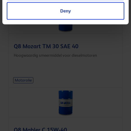
Deny
Q8 Mozart TM 30 SAE 40
Hoogwaardig smeermiddel voor dieselmotoren
Motorolie
Q8 Mahler C 15W-40