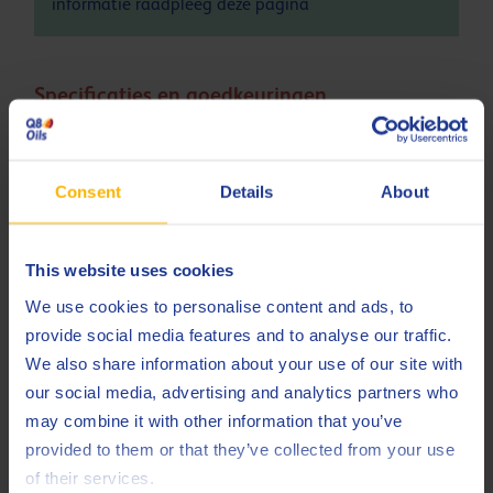
informatie raadpleeg deze
pagina
Specificaties en goedkeuringen
ACEA
C2
ACEA
C3
Consent
Details
About
API
SQ
This website uses cookies
BMW
Longlife-04
We use cookies to personalise content and ads, to
MB
229.31
provide social media features and to analyse our traffic.
MB
We also share information about your use of our site with
229.51
our social media, advertising and analytics partners who
MB
229.52
may combine it with other information that you’ve
provided to them or that they’ve collected from your use
Opel/Vauxhall
OV0401547-D30
of their services.