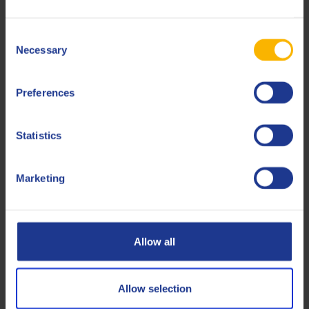
Opel/Vauxhall
OV0401547-G30
Consent
Less specifications
Necessary
Selection
Preferences
Gerelateerde producten
Statistics
Marketing
Q8 Formula V Blue 0W-20
Allow all
Synthetische VW 508.00/509.00- en Porsche C20-
motorolie voor personenwagens.
Allow selection
Motorolie