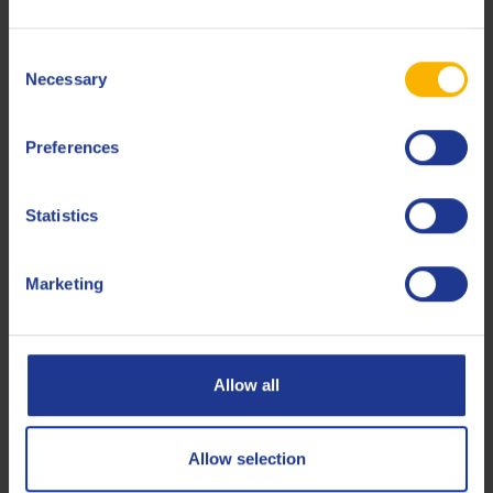
ILSAC
GF-6A
Consent
Less specifications
Necessary
Selection
Preferences
Gerelateerde producten
Statistics
Marketing
Q8 Mahler T 15W-40
Allow all
Gasmotorolie voor zware toepassingen
Allow selection
Gasmotorolie