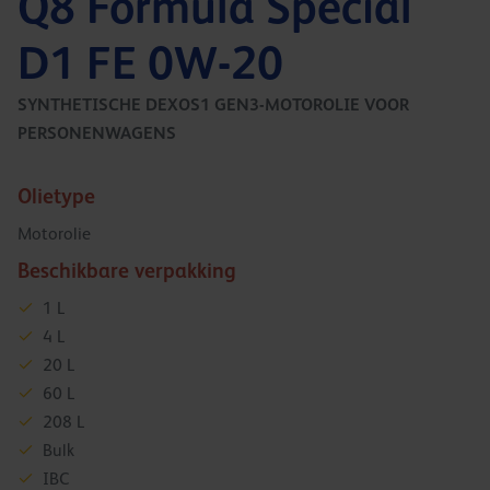
Q8 Formula Special
D1 FE 0W-20
SYNTHETISCHE DEXOS1 GEN3-MOTOROLIE VOOR
PERSONENWAGENS
Olietype
Motorolie
Beschikbare verpakking
1 L
4 L
20 L
60 L
208 L
Bulk
IBC