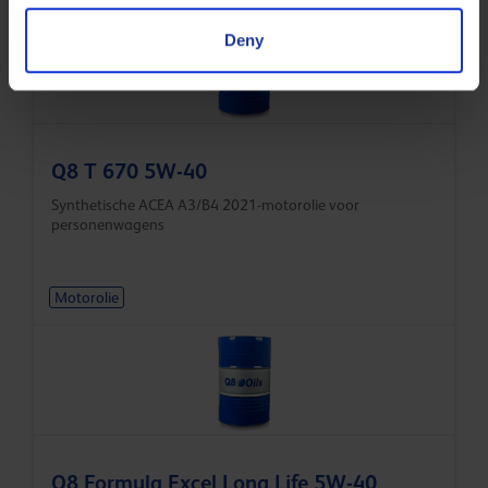
Deny
Q8 T 670 5W-40
Synthetische ACEA A3/B4 2021-motorolie voor
personenwagens
Motorolie
Q8 Formula Excel Long Life 5W-40