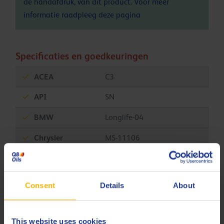
de handafdruk, van dit product. Voor meer
informatie raadpleeg deze
pagina
Specificaties en goedkeuringen
ACEA
C3
API
SN
BMW
Longlife-04
Chrysler
MS-11106
Fiat
9.55535-GH2
Fiat
9.55535-H2
Consent
Details
About
Fiat
9.55535-S2
Fiat
9.55535-T2
This website uses cookies