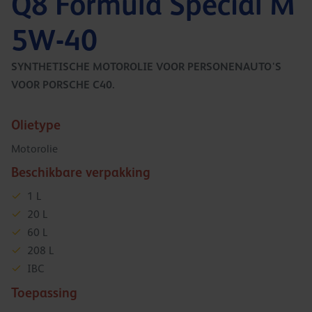
Q8 Formula Special M
5W-40
SYNTHETISCHE MOTOROLIE VOOR PERSONENAUTO'S
VOOR PORSCHE C40.
Olietype
Motorolie
Beschikbare verpakking
1 L
20 L
60 L
208 L
IBC
Toepassing