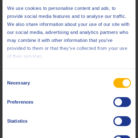
We use cookies to personalise content and ads, to
Fiat
9.55535-Z2
provide social media features and to analyse our traffic.
Ford
M2C917-A
We also share information about your use of our site with
our social media, advertising and analytics partners who
GM
Dexos2
may combine it with other information that you’ve
MB
229.31
provided to them or that they’ve collected from your use
of their services.
MB
229.51
MB
229.52
Consent
Necessary
Porsche
Selection
C40
Renault
RN 0700
Preferences
Renault
RN 0710
Statistics
VAG
VW 511.00