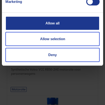
Less specifications
Marketing
Gerelateerde producten
Allow all
Allow selection
Deny
Q8 Formula Ultra V R 0W-20
Synthetische Volvo VCC RBS0-2AE-motorolie voor
personenwagens
Motorolie