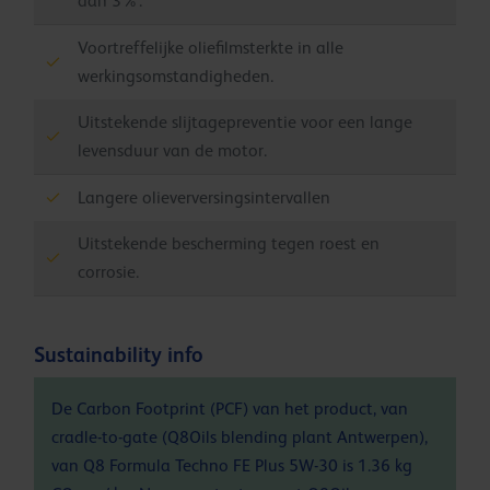
dan 3%.
Voortreffelijke oliefilmsterkte in alle
werkingsomstandigheden.
Uitstekende slijtagepreventie voor een lange
levensduur van de motor.
Langere olieverversingsintervallen
Uitstekende bescherming tegen roest en
corrosie.
Sustainability info
De Carbon Footprint (PCF) van het product, van
cradle-to-gate (Q8Oils blending plant Antwerpen),
van Q8 Formula Techno FE Plus 5W-30 is 1.36 kg