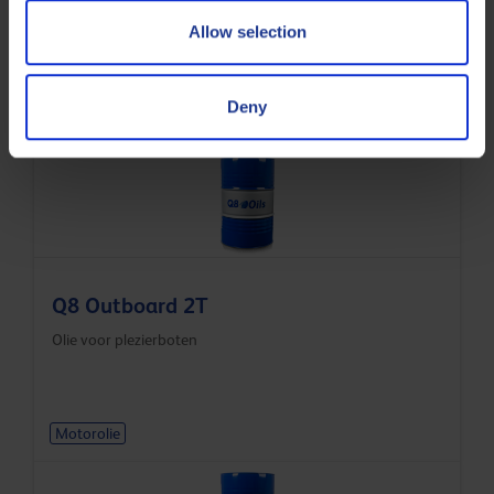
Synthetische ACEA C2- en Ford WSS M2C-950A-motorolie
Allow selection
voor personenwagens
Deny
Motorolie
Q8 Outboard 2T
Olie voor plezierboten
Motorolie