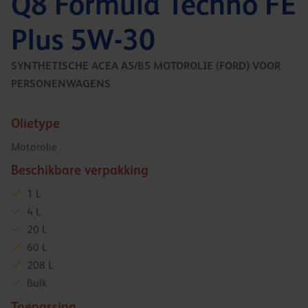
Q8 Formula Techno FE
Plus 5W-30
SYNTHETISCHE ACEA A5/B5 MOTOROLIE (FORD) VOOR
PERSONENWAGENS
Olietype
Motorolie
Beschikbare verpakking
1 L
4 L
20 L
60 L
208 L
Bulk
Toepassing