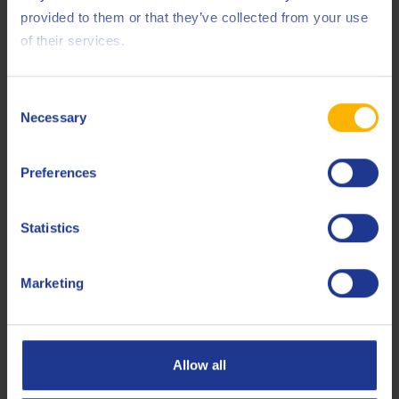
Ford
M2C913-D
provided to them or that they’ve collected from your use
Jaguar Land Rover
STJLR.03.5003
of their services.
Renault
RN 0700
Consent
VAG
VWC 53036
Necessary
Selection
Less specifications
Preferences
Statistics
Gerelateerde producten
Marketing
Allow all
Q8 Formula Techno Eco 0W-30