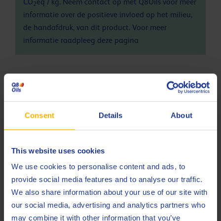
CO
eq / kg. Neem contact op met Q8Oils voor meer
2
informatie over de positieve invloed op het milieu,
de handafdruk, van dit product. Voor meer
informatie raadpleeg deze
pagina
Specificaties en goedkeuringen
ACEA
A5/B5
Consent
Details
About
Fiat
9.55535-G1
Ford
M2C912
This website uses cookies
Ford
M2C913-A
We use cookies to personalise content and ads, to
provide social media features and to analyse our traffic.
Ford
M2C913-B
We also share information about your use of our site with
Ford
M2C913-C
our social media, advertising and analytics partners who
may combine it with other information that you’ve