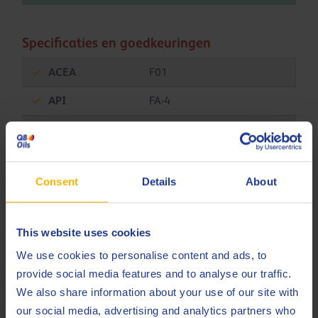
Specificaties en goedkeuringen
ACEA
F01
API
FA-4
API
SN
Cummins
CES 20087
Consent
Details
About
DTFR 15C130 (MB
Daimler Truck AG
228.61)
This website uses cookies
Detroit Diesel
DFS 93K223
We use cookies to personalise content and ads, to
Ford
M2C214-B1
provide social media features and to analyse our traffic.
Ford
We also share information about your use of our site with
M2C219-A1
our social media, advertising and analytics partners who