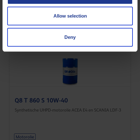
Q8 Mahler GR8 SAE 40
Allow selection
Zeer hoogwaardige olie voor stationaire gasmotoren
Deny
Gasmotorolie
Q8 T 860 S 10W-40
Synthetische UHPD-motorolie ACEA E4 en SCANIA LDF-3
Motorolie