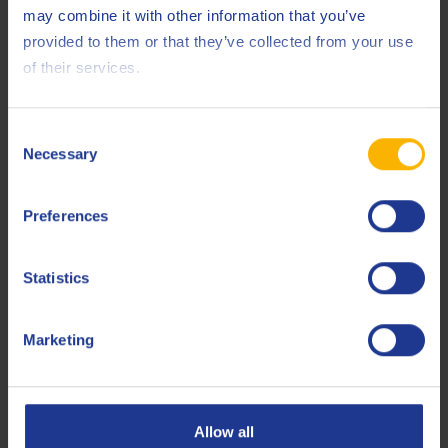
JASO
DH-2
may combine it with other information that you’ve
provided to them or that they’ve collected from your use
MB
228.61 (DTFR 15C130)
of their services.
Mack
EO-S 5
Renault
RLD-5
Consent
Necessary
Selection
Volvo
VDS-5
Preferences
Less specifications
Statistics
Gerelateerde producten
Marketing
Allow all