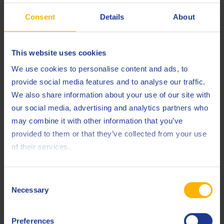
Specificaties en goedkeuringen
Consent
Details
About
Bosch Rexroth
RE 90220 notes
DIN
51517-2 CL
This website uses cookies
DIN
51524-2 HLP
We use cookies to personalise content and ads, to
provide social media features and to analyse our traffic.
ISO
11158 HM
We also share information about your use of our site with
our social media, advertising and analytics partners who
Less specifications
may combine it with other information that you’ve
provided to them or that they’ve collected from your use
of their services.
Gerelateerde producten
Consent
Necessary
Selection
Preferences