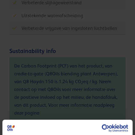
Verbeterde slijtageweerstand
Uitstekende waterafscheiding
Verbeterde vrijgave van ingesloten luchtbellen
Sustainability info
De Carbon Footprint (PCF) van het product, van
cradle-to-gate (Q8Oils blending plant Antwerpen),
van Q8 Haydn 150 is 1.24 kg CO
eq / kg. Neem
2
contact op met Q8Oils voor meer informatie over
de positieve invloed op het milieu, de handafdruk,
van dit product. Voor meer informatie raadpleeg
deze
pagina