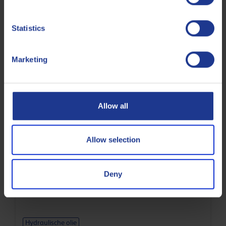
Q8 Henry 68
Statistics
Door Bosch Rexroth goedgekeurde hydraulische groep II
olie
Marketing
Hydraulische olie
Allow all
Allow selection
Q8 Holst 22
Deny
Verbeterde zinkvrije hydraulische olie
Hydraulische olie