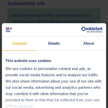
Sustainability info
De Carbon Footprint (PCF) van het product, van
cradle-to-gate (Q8Oils blending plant Antwerpen),
van Q8 Heller 100 is 1.39 kg CO
eq / kg. Neem
2
contact op met Q8Oils voor meer informatie over
de positieve invloed op het milieu, de handafdruk,
Consent
Details
About
van dit product. Voor meer informatie raadpleeg
deze
pagina
This website uses cookies
We use cookies to personalise content and ads, to
Specificaties en goedkeuringen
provide social media features and to analyse our traffic.
We also share information about your use of our site with
Bosch Rexroth
RE 90220 notes
our social media, advertising and analytics partners who
DIN
51524-3 HVLP
may combine it with other information that you’ve
provided to them or that they’ve collected from your use
Eaton Brochure
03-401-2010
of their services.