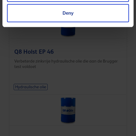
Hydraulische olie
Deny
Q8 Holst EP 46
Verbeterde zinkvrije hydraulische olie die aan de Brugger
test voldoet
Hydraulische olie