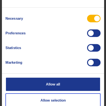
ISO
11158 HV
Consent
Less specifications
Necessary
Selection
Preferences
Gerelateerde producten
Statistics
Marketing
Q8 Huygens 46
Allow all
Uitstekende zinkvrije hydraulische reinigingsolie met hoge
viscositeitsindex
Allow selection