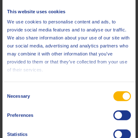
ISO
This website uses cookies
11158 HM
We use cookies to personalise content and ads, to
Less specifications
provide social media features and to analyse our traffic.
We also share information about your use of our site with
our social media, advertising and analytics partners who
may combine it with other information that you’ve
Gerelateerde producten
provided to them or that they’ve collected from your use
of their services.
Consent
Necessary
Selection
Q8 Haydn 15
Preferences
Verbeterde hydraulische olie op zinkbasis
Statistics