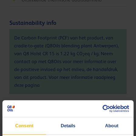
Sustainability info
De Carbon Footprint (PCF) van het product, van
cradle-to-gate (Q8Oils blending plant Antwerpen),
van Q8 Holst CR 15 is 1.22 kg CO
eq / kg. Neem
2
contact op met Q8Oils voor meer informatie over
de positieve invloed op het milieu, de handafdruk,
van dit product. Voor meer informatie raadpleeg
deze
pagina
Specificaties en goedkeuringen
Bosch Rexroth
RE 90220 notes
Consent
Details
About
DIN
51524-2 HLP