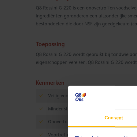
Q8 Rossini G 220 is een onovertroffen voedselvei
ingrediënten garanderen een uitzonderlijke smer
bestanddelen die door NSF zijn goedgekeurd (cat
Toepassing
Q8 Rossini G 220 wordt gebruikt bij tandwielaand
eigenschappen vereisen. Q8 Rossini G 220 wordt 
Kenmerken
Veilig voor de voedingsindustrie
Minder stilstandtijd en verbeterde onderho
Consent
Onovertroffen synthetische olie
Voortreffelijke antislijtage-eigenschappen