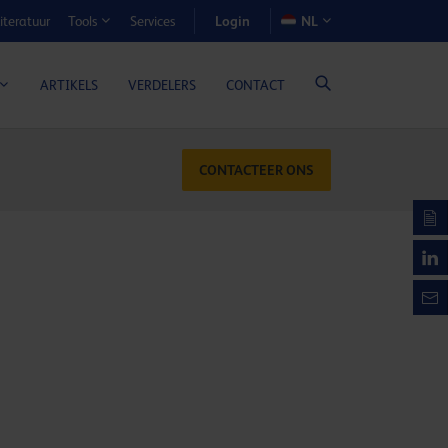
Login
iteratuur
Services
NL
Tools
N-VOORDEELCALCULATOR
ARTIKELS
VERDELERS
CONTACT
CONTACTEER ONS