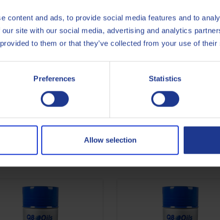
e content and ads, to provide social media features and to analy
 our site with our social media, advertising and analytics partn
 provided to them or that they’ve collected from your use of their
Preferences
Statistics
ISO
21469
Less specifications
Allow selection