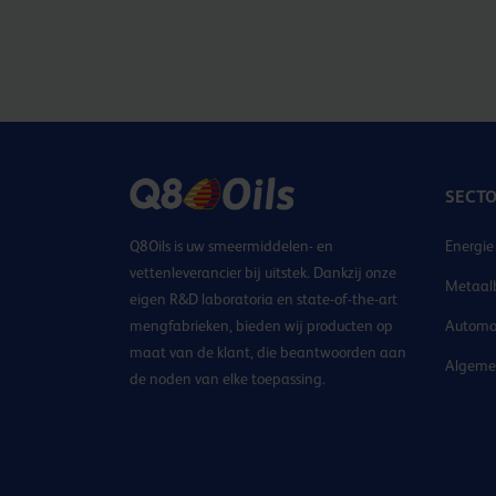
SECT
Q8Oils is uw smeermiddelen- en
Energie
vettenleverancier bij uitstek. Dankzij onze
Metaal
eigen R&D laboratoria en state-of-the-art
mengfabrieken, bieden wij producten op
Automo
maat van de klant, die beantwoorden aan
Algemen
de noden van elke toepassing.