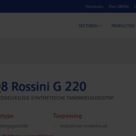
Vacatures
Over Q8Oils
L
KOSTE
SECTOREN
PRODUCTEN
8 Rossini G 220
EDSELVEILIGE SYNTHETISCHE TANDWIELVLOEISTOF
ietype
Toepassing
dingsgeschikt
Industrieel onderhoud