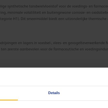
lige synthetische tandwielvloeistof voor de voedings- en farmaceu
ing, minimale volatiliteit en buitengewone corrosie- en oxidatie
egorie H1). Dit smeermiddel biedt een uitzonderlijke thermische e
rijvingen en lagers in voedsel-, vlees- en gevogelteverwerkende fa
ten zeerste aanbevolen voor de farmaceutische en voedingsindust
udsefficiëntie
Details