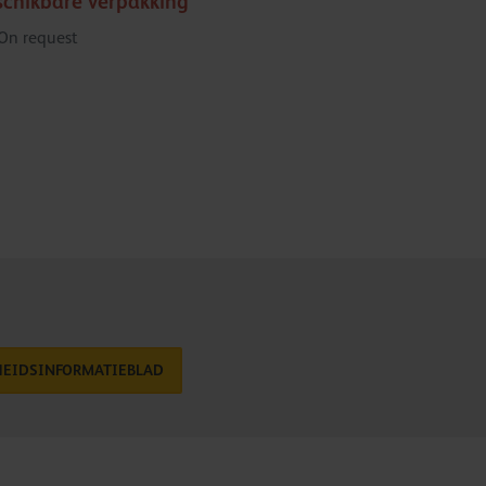
schikbare verpakking
On request
HEIDSINFORMATIEBLAD