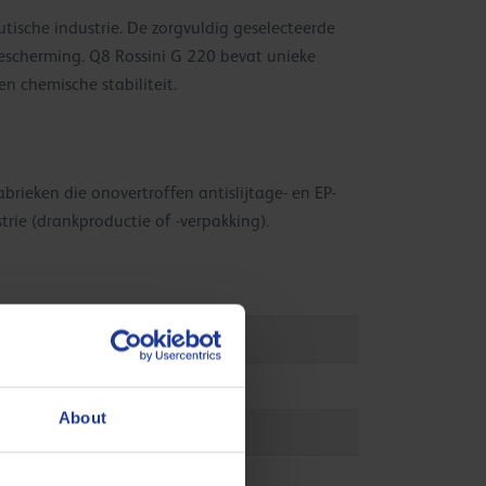
tische industrie. De zorgvuldig geselecteerde
bescherming. Q8 Rossini G 220 bevat unieke
n chemische stabiliteit.
brieken die onovertroffen antislijtage- en EP-
rie (drankproductie of -verpakking).
About