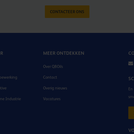
CONTACTEER ONS
OR
MEER ONTDEKKEN
CO
Over Q8Oils
bewerking
Contact
SC
tive
Overig nieuws
En 
sm
e Industrie
Vacatures
VO