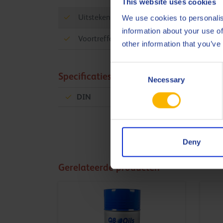
This website uses cookies
Uitstekende mechanische stabiliteit
We use cookies to personalis
information about your use of
Voortreffelijk waterafstotend
other information that you’ve
Consent
Specificaties en goedkeuringen
Necessary
Selection
DIN
51517-3 CLP
Deny
Gerelateerde producten