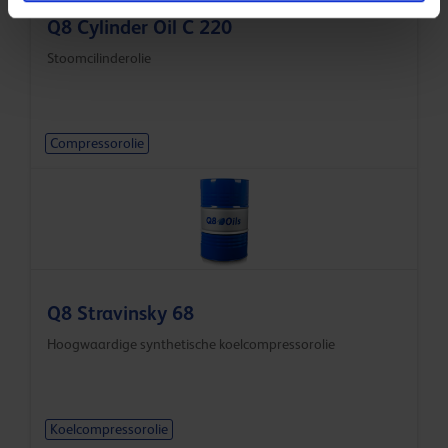
Q8 Cylinder Oil C 220
Stoomcilinderolie
Compressorolie
Q8 Stravinsky 68
Hoogwaardige synthetische koelcompressorolie
Koelcompressorolie