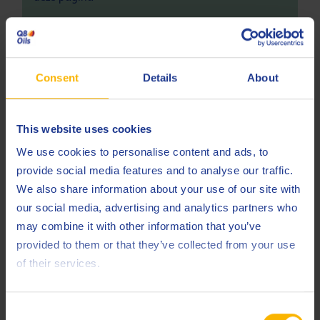
Specificaties en goedkeuringen
Consent
Details
About
DIN
51506 VDL
ISO
6743-3 DAA
This website uses cookies
ISO
6743-3 DAB
We use cookies to personalise content and ads, to
provide social media features and to analyse our traffic.
ISO
6743-3 DAG
We also share information about your use of our site with
ISO
6743-3 DAH
our social media, advertising and analytics partners who
may combine it with other information that you’ve
ISO
6743-3 DVA
provided to them or that they’ve collected from your use
of their services.
Less specifications
Consent